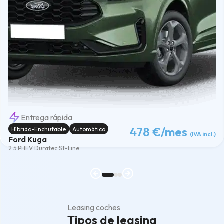
Entrega rápida
478 €
/mes
Híbrido-Enchufable
Automático
(IVA incl.)
Ford Kuga
2.5 PHEV Duratec ST-Line
Leasing coches
Tipos de leasing