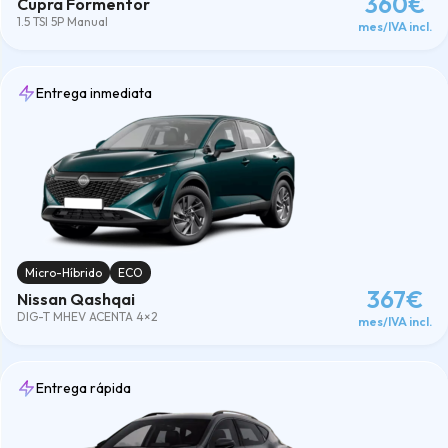
360€
Cupra Formentor
1.5 TSI 5P Manual
mes/IVA incl.
Entrega inmediata
Micro-Híbrido
ECO
367€
Nissan Qashqai
DIG-T MHEV ACENTA 4×2
mes/IVA incl.
Entrega rápida