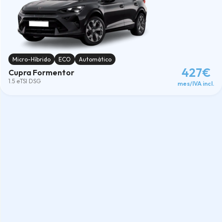
Micro-Híbrido
ECO
Automático
427€
Cupra Formentor
1.5 eTSI DSG
mes/IVA incl.