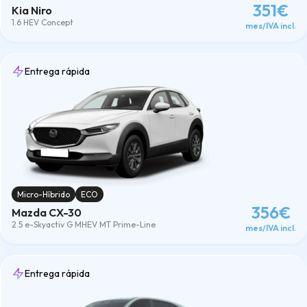
351€
Kia Niro
1.6 HEV Concept
mes/IVA incl.
Entrega rápida
Micro-Híbrido
ECO
356€
Mazda CX-30
2.5 e-Skyactiv G MHEV MT Prime-Line
mes/IVA incl.
Entrega rápida