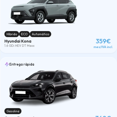
Híbrido
ECO
Automático
359€
Hyundai Kona
1.6 GDi HEV DT Maxx
mes/IVA incl.
Entrega rápida
Gasolina