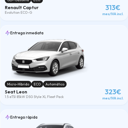
313€
Renault Captur
Evolution ECO-G
mes/IVA incl.
Entrega inmediata
Micro-Híbrido
ECO
Automático
323€
Seat Leon
1.5 eTSI 85kW DSG Style XL Fleet Pack
mes/IVA incl.
Entrega rápida