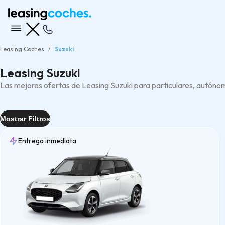
Leasing Coches
Suzuki
Leasing Suzuki
Las mejores ofertas de Leasing Suzuki para particulares, autón
Mostrar Filtros
Entrega inmediata
Entrega
Inmediata
(1)
Tipo
Compacto
(1)
ECO
(1)