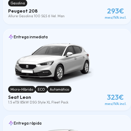
Gasolina
293€
Peugeot 208
Allure Gasolina 100 S&S 6 Vel. Man
mes/IVA incl.
Entrega inmediata
Micro-Híbrido
ECO
Automático
323€
Seat Leon
1.5 eTSI 85kW DSG Style XL Fleet Pack
mes/IVA incl.
Entrega rápida