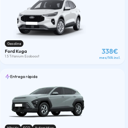
Gasolina
338€
Ford Kuga
1.5 Titanium Ecoboost
mes/IVA incl.
Entrega rápida
Híbrido
ECO
Automático