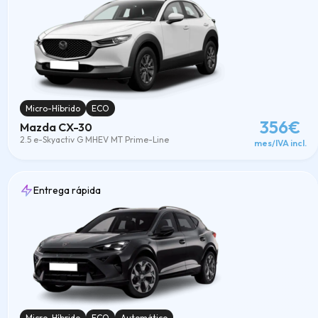
Micro-Híbrido
ECO
356€
Mazda CX-30
2.5 e-Skyactiv G MHEV MT Prime-Line
mes/IVA incl.
Entrega rápida
Micro-Híbrido
ECO
Automático