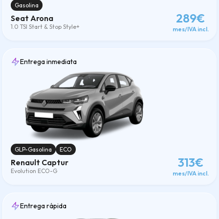
Gasolina
289€
Seat Arona
1.0 TSI Start & Stop Style+
mes/IVA incl.
Entrega inmediata
GLP-Gasolina
ECO
313€
Renault Captur
Evolution ECO-G
mes/IVA incl.
Entrega rápida