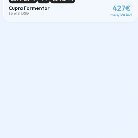
427€
Cupra Formentor
1.5 eTSI DSG
mes/IVA incl.