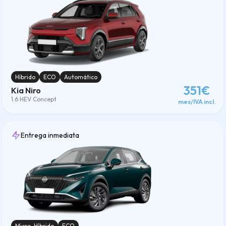
Híbrido
ECO
Automático
351€
Kia Niro
1.6 HEV Concept
mes/IVA incl.
Entrega inmediata
Micro-Híbrido
ECO