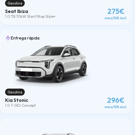
Gasolina
275€
Seat Ibiza
1.0 TSI 70kW Start/Stop Style+
mes/IVA incl.
Entrega rápida
Gasolina
296€
Kia Stonic
1.0 T-GDi Concept
mes/IVA incl.