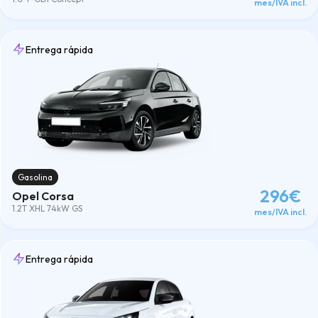
mes/IVA incl.
60meses
(189)
Combustible
Diésel
(29)
Entrega rápida
Eléctrico
(18)
Gasolina
(23)
GLP-Gasolina
(5)
Híbrido
(47)
Híbrido-Enchufable
(30)
Micro-Híbrido
(47)
Limpiar
Gasolina
296€
Opel Corsa
1.2T XHL 74kW GS
mes/IVA incl.
Entrega rápida