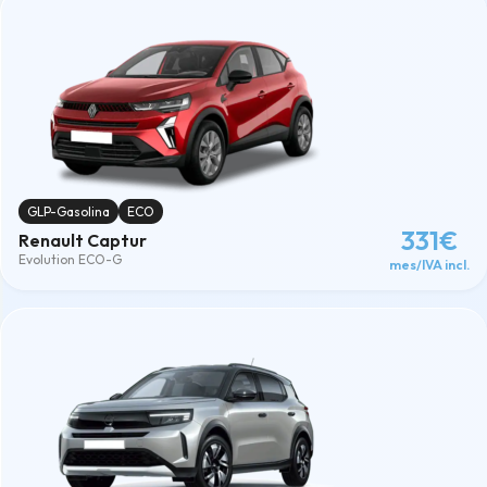
GLP-Gasolina
ECO
331€
Renault Captur
Evolution ECO-G
mes/IVA incl.