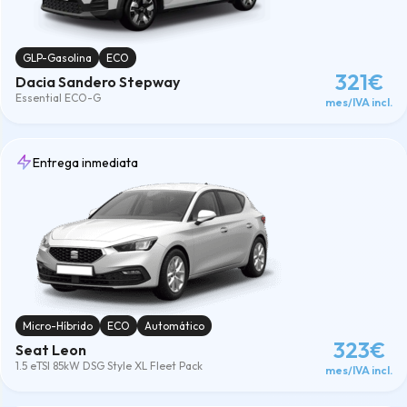
GLP-Gasolina
ECO
321€
Dacia Sandero Stepway
Essential ECO-G
mes/IVA incl.
Entrega inmediata
Micro-Híbrido
ECO
Automático
323€
Seat Leon
1.5 eTSI 85kW DSG Style XL Fleet Pack
mes/IVA incl.