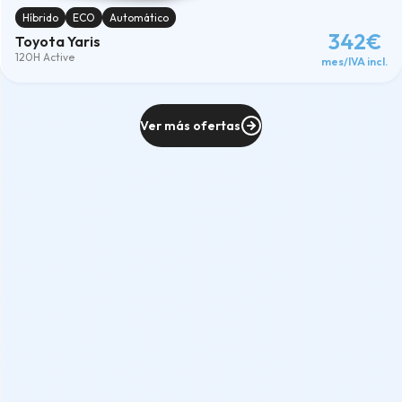
Híbrido
ECO
Automático
342€
Toyota Yaris
120H Active
mes/IVA incl.
Ver más ofertas