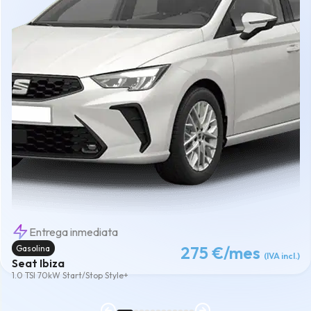
Entrega inmediata
275 €
/mes
Gasolina
(IVA incl.)
Seat Ibiza
1.0 TSI 70kW Start/Stop Style+