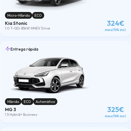
Micro-Híbrido
ECO
324€
Kia Stonic
1.0 T-GDi 85kW MHEV Drive
mes/IVA incl.
Entrega rápida
Híbrido
ECO
Automático
325€
MG 3
1.5 Hybrid+ Business
mes/IVA incl.