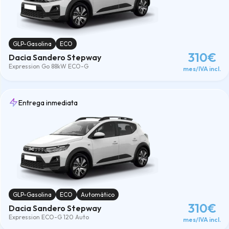
GLP-Gasolina
ECO
310€
Dacia Sandero Stepway
Expression Go 88kW ECO-G
mes/IVA incl.
Entrega inmediata
GLP-Gasolina
ECO
Automático
310€
Dacia Sandero Stepway
Expression ECO-G 120 Auto
mes/IVA incl.