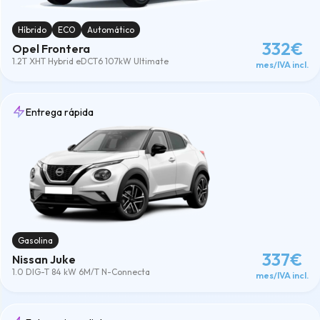
Híbrido
ECO
Automático
332€
Opel Frontera
1.2T XHT Hybrid eDCT6 107kW Ultimate
mes/IVA incl.
Entrega rápida
Gasolina
337€
Nissan Juke
1.0 DIG-T 84 kW 6M/T N-Connecta
mes/IVA incl.