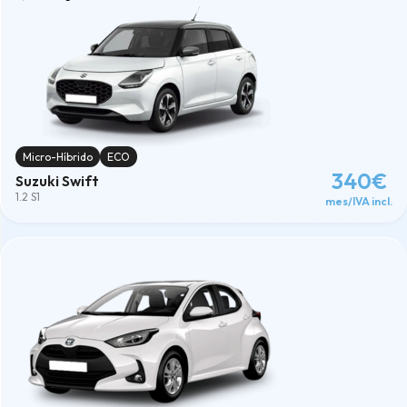
Micro-Híbrido
ECO
340€
Suzuki Swift
1.2 S1
mes/IVA incl.