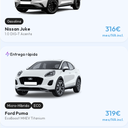
Gasolina
316€
Nissan Juke
1.0 DIG-T Acenta
mes/IVA incl.
Entrega rápida
Micro-Híbrido
ECO
319€
Ford Puma
EcoBoost MHEV Titanium
mes/IVA incl.