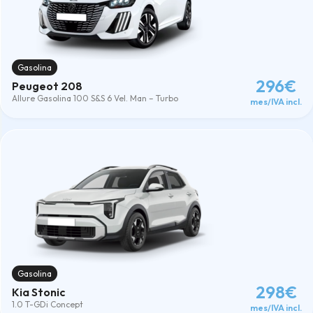
Gasolina
296€
Peugeot 208
Allure Gasolina 100 S&S 6 Vel. Man – Turbo
mes/IVA incl.
Gasolina
298€
Kia Stonic
1.0 T-GDi Concept
mes/IVA incl.