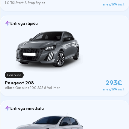
1.0 TSI Start & Stop Style+
Dacia
(3)
mes/IVA incl.
Ebro
(3)
Ford
(22)
Honda
(1)
Entrega rápida
Hyundai
(7)
Jaecoo
(7)
Kia
(15)
Lexus
(4)
Lynk & Co
(3)
Mazda
(12)
Mercedes Benz
(19)
MG
(6)
Mini
(1)
Gasolina
Nissan
(18)
293€
Peugeot 208
Omoda
(7)
Allure Gasolina 100 S&S 6 Vel. Man
mes/IVA incl.
Opel
(6)
Peugeot
(7)
Renault
(5)
Seat
(5)
Entrega inmediata
Skoda
(6)
Suzuki
(1)
Toyota
(13)