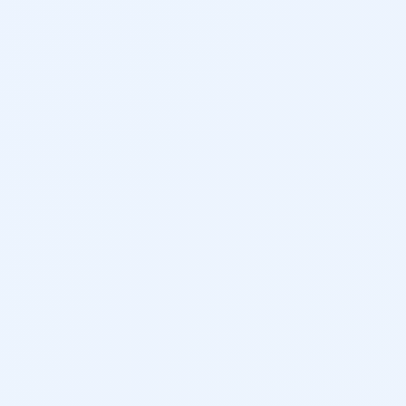
5
422 L