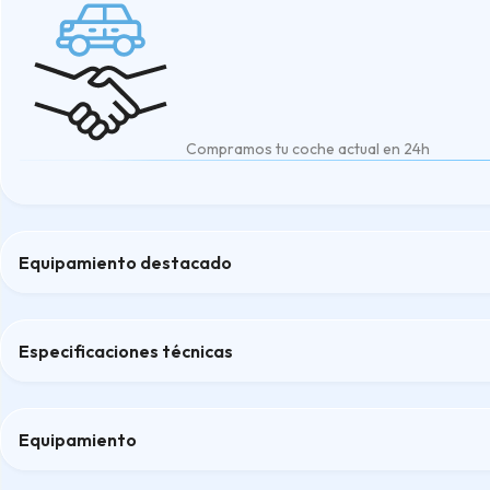
Compramos tu coche actual en 24h
Equipamiento destacado
Asistente de arranque en pendiente
Asistente de luces de carretera
Especificaciones técnicas
Climatizador automático
Espejos retrovisores exteriores calefactados y abatibles eléct
Sistema de reconocimiento de voz con mandos en el volante
Equipamiento
Confort
Confort