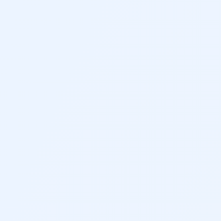
nable
ol de crucero y limitador de velocidad
e de la trazada
datorio de cinturón