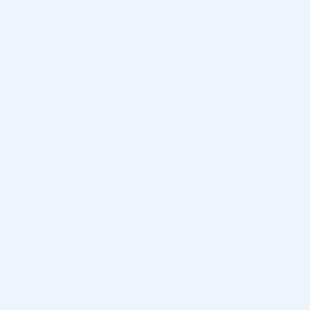
s de tráfico
ero
raseras)
n gris