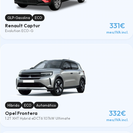
GLP-Gasolina
ECO
331€
Renault Captur
Evolution ECO-G
mes/IVA incl.
Híbrido
ECO
Automático
332€
Opel Frontera
1.2T XHT Hybrid eDCT6 107kW Ultimate
mes/IVA incl.