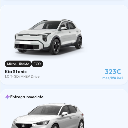
Micro-Híbrido
ECO
323€
Kia Stonic
1.0 T-GDi MHEV Drive
mes/IVA incl.
Entrega inmediata