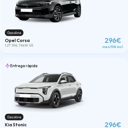
Limpiar
Gasolina
296€
Opel Corsa
1.2T XHL 74kW GS
mes/IVA incl.
Entrega rápida
Gasolina
296€
Kia Stonic