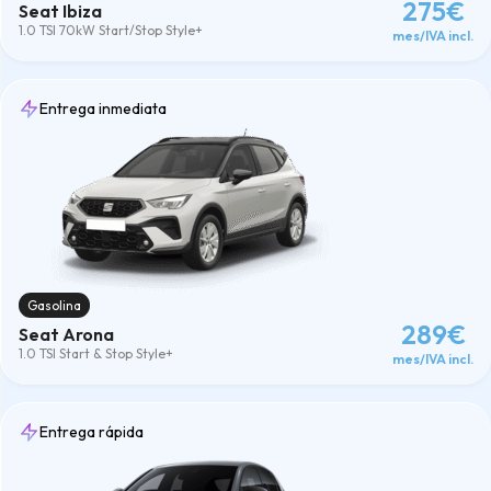
275€
4x4
(13)
Seat Ibiza
7 Plazas
(5)
1.0 TSI 70kW Start/Stop Style+
mes/IVA incl.
Berlina
(2)
Compacto
(23)
ECO
(87)
Entrega inmediata
Eléctricos
(15)
Furgonetas
(25)
SUV
(116)
Marcas
Alfa Romeo
(2)
Audi
(1)
BMW
(7)
BYD
(3)
Citroën
(4)
Gasolina
Cupra
(2)
289€
Seat Arona
Dacia
(3)
1.0 TSI Start & Stop Style+
Ebro
(3)
mes/IVA incl.
Ford
(22)
Honda
(1)
Hyundai
(7)
Entrega rápida
Jaecoo
(7)
Kia
(15)