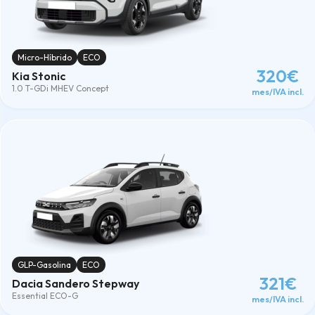
Micro-Híbrido
ECO
320€
Kia Stonic
1.0 T-GDi MHEV Concept
mes/IVA incl.
GLP-Gasolina
ECO
321€
Dacia Sandero Stepway
Essential ECO-G
mes/IVA incl.