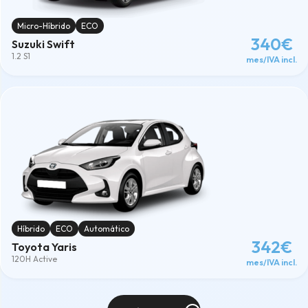
Micro-Híbrido
ECO
340€
Suzuki Swift
1.2 S1
mes/IVA incl.
Híbrido
ECO
Automático
342€
Toyota Yaris
120H Active
mes/IVA incl.