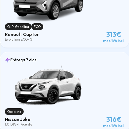
GLP-Gasolina
ECO
313€
Renault Captur
Evolution ECO-G
mes/IVA incl.
Entrega 7 días
Gasolina
316€
Nissan Juke
1.0 DIG-T Acenta
mes/IVA incl.