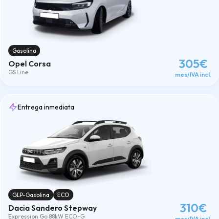
Gasolina
305€
Opel Corsa
GS Line
mes/IVA incl.
Entrega inmediata
GLP-Gasolina
ECO
310€
Dacia Sandero Stepway
Expression Go 88kW ECO-G
mes/IVA incl.