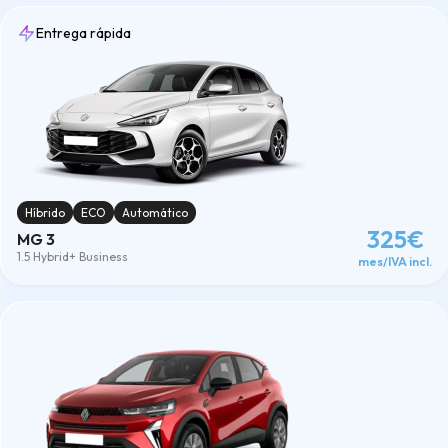
Entrega rápida
Híbrido
ECO
Automático
325€
MG 3
1.5 Hybrid+ Business
mes/IVA incl.