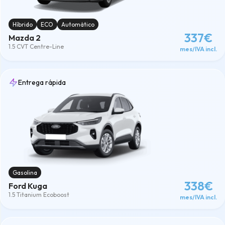
Híbrido
ECO
Automático
337€
Mazda 2
1.5 CVT Centre-Line
mes/IVA incl.
Entrega rápida
Gasolina
338€
Ford Kuga
1.5 Titanium Ecoboost
mes/IVA incl.