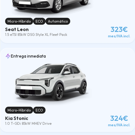
Micro-Híbrido
ECO
Automático
323€
Seat Leon
1.5 eTSI 85kW DSG Style XL Fleet Pack
mes/IVA incl.
Entrega inmediata
Micro-Híbrido
ECO
324€
Kia Stonic
1.0 T-GDi 85kW MHEV Drive
mes/IVA incl.