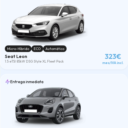
Micro-Híbrido
ECO
Automático
323€
Seat Leon
1.5 eTSI 85kW DSG Style XL Fleet Pack
mes/IVA incl.
Entrega inmediata