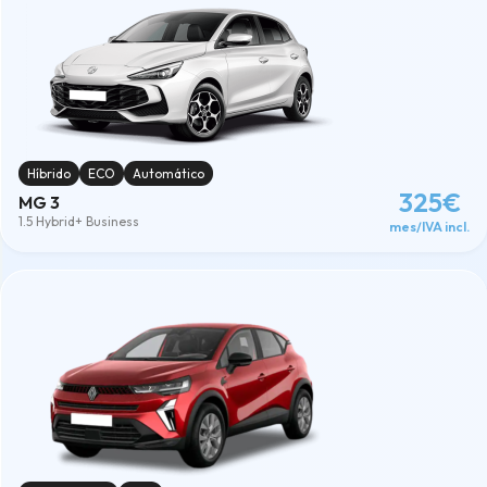
Híbrido
ECO
Automático
325€
MG 3
1.5 Hybrid+ Business
mes/IVA incl.