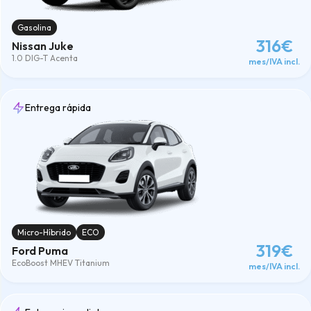
Gasolina
316€
Nissan Juke
1.0 DIG-T Acenta
mes/IVA incl.
Entrega rápida
Micro-Híbrido
ECO
319€
Ford Puma
EcoBoost MHEV Titanium
mes/IVA incl.