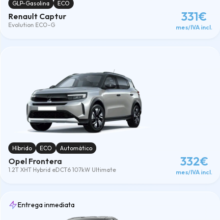
GLP-Gasolina
ECO
331€
Renault Captur
Evolution ECO-G
mes/IVA incl.
Híbrido
ECO
Automático
332€
Opel Frontera
1.2T XHT Hybrid eDCT6 107kW Ultimate
mes/IVA incl.
Entrega inmediata