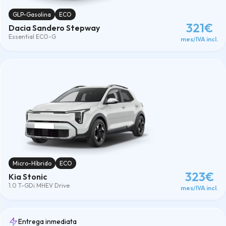
GLP-Gasolina
ECO
321€
Dacia Sandero Stepway
Essential ECO-G
mes/IVA incl.
Micro-Híbrido
ECO
323€
Kia Stonic
1.0 T-GDi MHEV Drive
mes/IVA incl.
Entrega inmediata