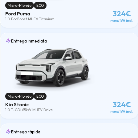
Micro-Híbrido
ECO
324€
Ford Puma
1.0 EcoBoost MHEV Titanium
mes/IVA incl.
Entrega inmediata
Micro-Híbrido
ECO
324€
Kia Stonic
1.0 T-GDi 85kW MHEV Drive
mes/IVA incl.
Entrega rápida