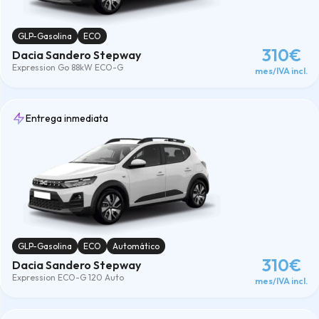
GLP-Gasolina
ECO
310€
Dacia Sandero Stepway
Expression Go 88kW ECO-G
mes/IVA incl.
Entrega inmediata
GLP-Gasolina
ECO
Automático
310€
Dacia Sandero Stepway
Expression ECO-G 120 Auto
mes/IVA incl.