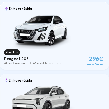
Combustible
Diésel
(31)
Entrega rápida
Eléctrico
(19)
Gasolina
(23)
GLP-Gasolina
(5)
Híbrido
(47)
Híbrido-Enchufable
(31)
Micro-Híbrido
(48)
Limpiar
Gasolina
296€
Peugeot 208
Allure Gasolina 100 S&S 6 Vel. Man – Turbo
mes/IVA incl.
Entrega rápida