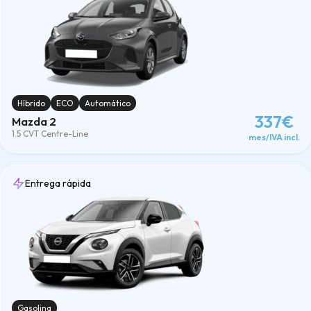
Híbrido
ECO
Automático
337€
Mazda 2
1.5 CVT Centre-Line
mes/IVA incl.
Entrega rápida
Gasolina