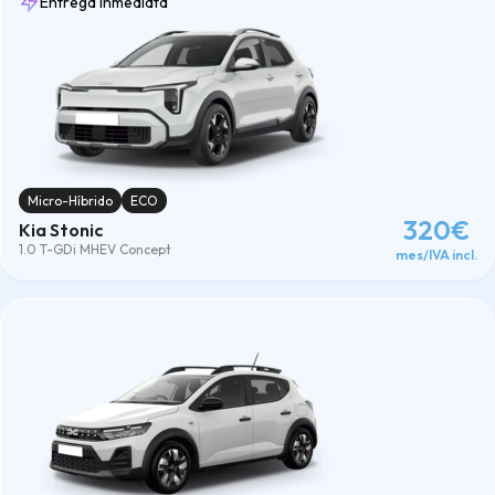
Entrega inmediata
Micro-Híbrido
ECO
320€
Kia Stonic
1.0 T-GDi MHEV Concept
mes/IVA incl.