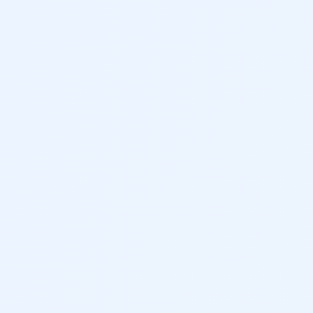
Android Auto/CarPlay/Bluelink