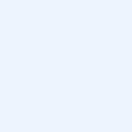
5
466 L