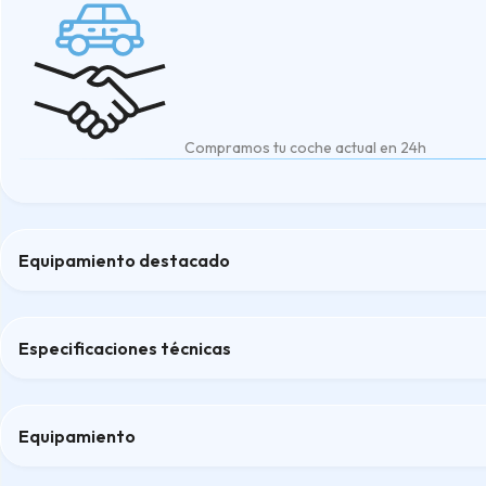
Compramos tu coche actual en 24h
Equipamiento destacado
Cámara de aparcamiento trasero con guías activas
levas en el volante
Especificaciones técnicas
Monitorización del estado del conductor
Retrovisores con ajustes eléctricos y calefactables
Sistema activo de conducción en carretera HDA
Equipamiento
Confort
Confort