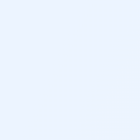
ones por voz
 31.2 cm (12.3″)
ante