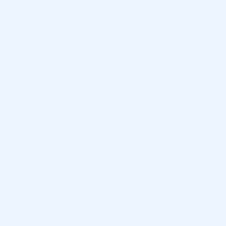
435 cm
158 cm
182 cm