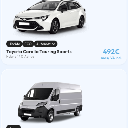
Híbrido
ECO
Automático
492€
Toyota Corolla Touring Sports
Hybrid 140 Active
mes/IVA incl.