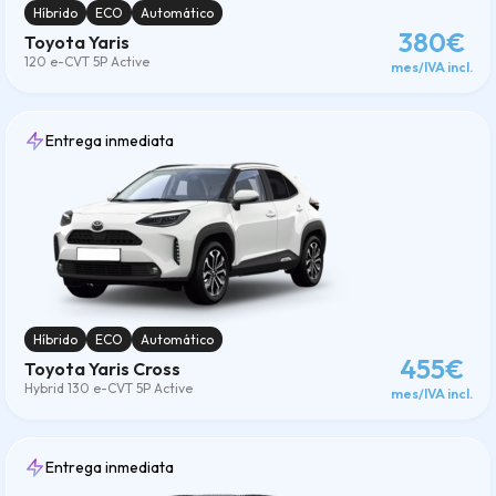
Híbrido
ECO
Automático
380€
Toyota Yaris
120 e-CVT 5P Active
mes/IVA incl.
Entrega inmediata
Híbrido
ECO
Automático
455€
Toyota Yaris Cross
Hybrid 130 e-CVT 5P Active
mes/IVA incl.
Entrega inmediata