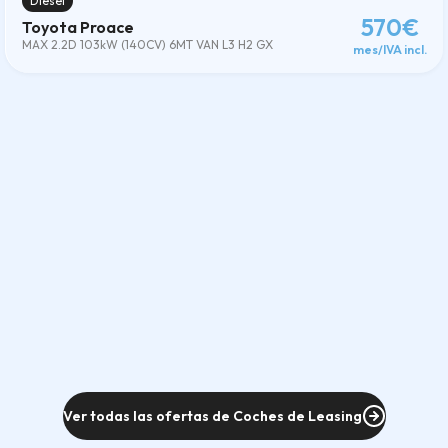
Diésel
570€
Toyota Proace
MAX 2.2D 103kW (140CV) 6MT VAN L3 H2 GX
mes/IVA incl.
Ver todas las ofertas de Coches de Leasing