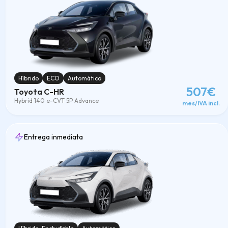
Híbrido
ECO
Automático
507€
Toyota C-HR
Hybrid 140 e-CVT 5P Advance
mes/IVA incl.
Entrega inmediata