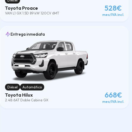
Diésel
528€
Toyota Proace
VAN L1 GX 1.5D 89 kW 120CV 6MT
mes/IVA incl.
Entrega inmediata
Diésel
Automático
668€
Toyota Hilux
2.4B 6AT Doble Cabina GX
mes/IVA incl.