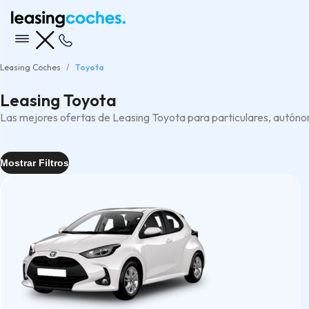
Leasing Coches
Toyota
Leasing Toyota
Las mejores ofertas de Leasing Toyota para particulares, autón
Mostrar Filtros
Entrega
Inmediata
(6)
Rápida
(1)
Tipo
4x4
(1)