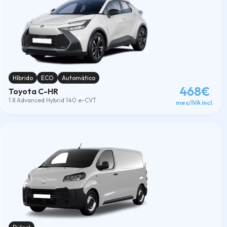
Diésel
(4)
Híbrido
(8)
Híbrido-Enchufable
(1)
Limpiar
Híbrido
ECO
Automático
468€
Toyota C-HR
1.8 Advanced Hybrid 140 e-CVT
mes/IVA incl.