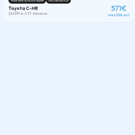
Híbrido-Enchufable
Automático
571€
Toyota C-HR
220PH e-CVT Advance
mes/IVA incl.