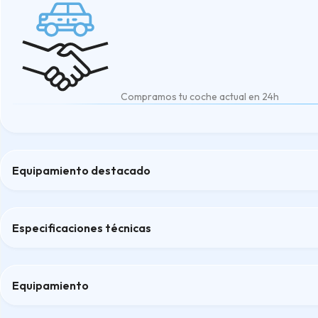
Compramos tu coche actual en 24h
Equipamiento destacado
Faros delanteros LED
Freno de estacionamiento eléctrico
Especificaciones técnicas
Luces de circulación diurna LED
Retrovisor interior electrocromático
Volante en cuero sintético
Equipamiento
Confort
Confort