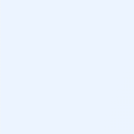
Cristales traseros oscurecidos
Retrovisores exteriores con proyección de logo
Retrovisores exteriores ajustables eléctricamente
Ancho
Retrovisores exteriores plegables eléctricamente
Retrovisores exteriores calefactables
Retrovisor interior electrocromático
Ruedas
Llantas de aleación de 18″
Puertas