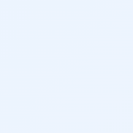
5
388 L