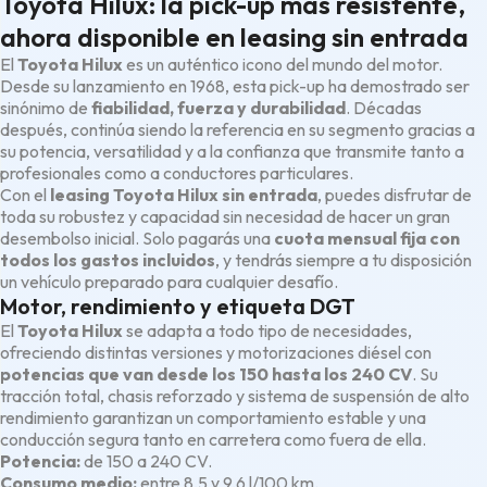
Toyota Hilux: la pick-up más resistente,
ahora disponible en leasing sin entrada
El
Toyota Hilux
es un auténtico icono del mundo del motor.
Desde su lanzamiento en 1968, esta pick-up ha demostrado ser
sinónimo de
fiabilidad, fuerza y durabilidad
. Décadas
después, continúa siendo la referencia en su segmento gracias a
su potencia, versatilidad y a la confianza que transmite tanto a
profesionales como a conductores particulares.
Con el
leasing Toyota Hilux sin entrada
, puedes disfrutar de
toda su robustez y capacidad sin necesidad de hacer un gran
desembolso inicial. Solo pagarás una
cuota mensual fija con
todos los gastos incluidos
, y tendrás siempre a tu disposición
un vehículo preparado para cualquier desafío.
Motor, rendimiento y etiqueta DGT
El
Toyota Hilux
se adapta a todo tipo de necesidades,
ofreciendo distintas versiones y motorizaciones diésel con
potencias que van desde los 150 hasta los 240 CV
. Su
tracción total, chasis reforzado y sistema de suspensión de alto
rendimiento garantizan un comportamiento estable y una
conducción segura tanto en carretera como fuera de ella.
Potencia:
de 150 a 240 CV.
Consumo medio:
entre 8,5 y 9,6 l/100 km.