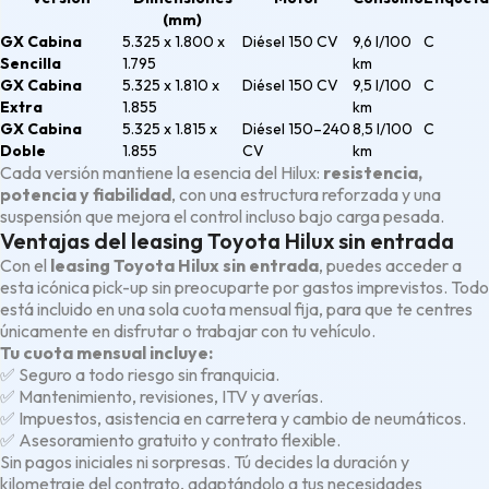
(mm)
GX Cabina
5.325 x 1.800 x
Diésel 150 CV
9,6 l/100
C
Sencilla
1.795
km
GX Cabina
5.325 x 1.810 x
Diésel 150 CV
9,5 l/100
C
Extra
1.855
km
GX Cabina
5.325 x 1.815 x
Diésel 150–240
8,5 l/100
C
Doble
1.855
CV
km
Cada versión mantiene la esencia del Hilux:
resistencia,
potencia y fiabilidad
, con una estructura reforzada y una
suspensión que mejora el control incluso bajo carga pesada.
Ventajas del leasing Toyota Hilux sin entrada
Con el
leasing Toyota Hilux sin entrada
, puedes acceder a
esta icónica pick-up sin preocuparte por gastos imprevistos. Todo
está incluido en una sola cuota mensual fija, para que te centres
únicamente en disfrutar o trabajar con tu vehículo.
Tu cuota mensual incluye:
✅ Seguro a todo riesgo sin franquicia.
✅ Mantenimiento, revisiones, ITV y averías.
✅ Impuestos, asistencia en carretera y cambio de neumáticos.
✅ Asesoramiento gratuito y contrato flexible.
Sin pagos iniciales ni sorpresas. Tú decides la duración y
kilometraje del contrato, adaptándolo a tus necesidades