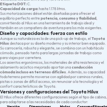
Etiqueta DGT:
C.
Capacidad de carga:
hasta 1.178 litros.
Sus motorizaciones diésel están diseñadas para ofrecer el
equilibrio perfecto entre
potencia, consumo y fiabilidad
,
convirtiendo al Hilux en una herramienta de trabajo ideal y
también en un compañero de aventura para los más exigentes.
Diseño y capacidades: fuerza con estilo
Aunque su naturaleza es la de una pick-up de trabajo, el
Toyota
Hilux
destaca por su diseño moderno y su interior bien equipado.
Su carrocería, robusta y elegante, se combina con un habitáculo
cómodo, pensado tanto para largas jornadas de trabajo como
para viajes por carretera.
Los asientos ergonómicos, los materiales de alta resistencia y el
aislamiento acústico mejorado aportan una
conducción
cómoda incluso en terrenos difíciles
. Además, su capacidad
todoterreno permite moverse con agilidad por caminos rurales,
pistas o zonas de difícil acceso, sin renunciar a la tecnología y el
confort característicos de Toyota.
Versiones y configuraciones del Toyota Hilux
El Hilux ofrece diferentes configuraciones según el tipo de cabina,
para adaptarse a las necesidades de cada conductor:
Versión
Dimensiones
Motor
Consumo
Etiqueta