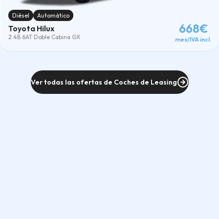
4x4
(1)
Transmisión
Diésel
Automático
Todas los/las transmisión
668€
Toyota Hilux
Automatico
(1)
2.4B 6AT Doble Cabina GX
mes/IVA incl.
Kilómetros
Todos los/las kilómetros
10000
(1)
15000
(1)
Ver todas las ofertas de Coches de Leasing
20000
(1)
25000
(1)
Meses
Todos los/las meses
36meses
(1)
48meses
(1)
60meses
(1)
Combustible
Diésel
(1)
Limpiar