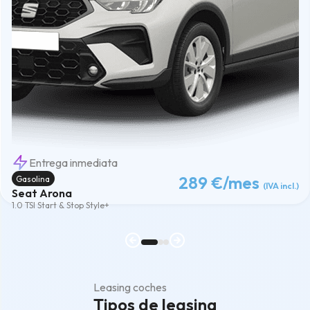
Entrega inmediata
289 €
/mes
Gasolina
(IVA incl.)
Seat Arona
1.0 TSI Start & Stop Style+
Leasing coches
Tipos de leasing