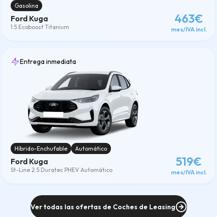
Gasolina
463€
Ford Kuga
1.5 Ecoboost Titanium
mes/IVA incl.
Entrega inmediata
Híbrido-Enchufable
Automático
519€
Ford Kuga
St-Line 2.5 Duratec PHEV Automático
mes/IVA incl.
Ver todas las ofertas de Coches de Leasing