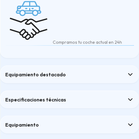
Compramos tu coche actual en 24h
Equipamiento destacado
Apple CarPlay y Android Auto inalámbricos
cámara de visión trasera
Especificaciones técnicas
Climatizador automático
Pantalla central de 9"
Reposabrazos central delantero
Equipamiento
Confort
Confort