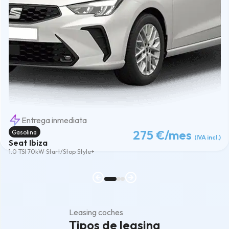
Entrega inmediata
275 €
/mes
Gasolina
(IVA incl.)
Seat Ibiza
1.0 TSI 70kW Start/Stop Style+
Leasing coches
Tipos de leasing