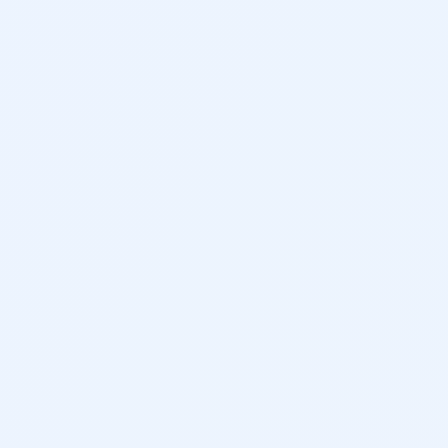
5
380 L