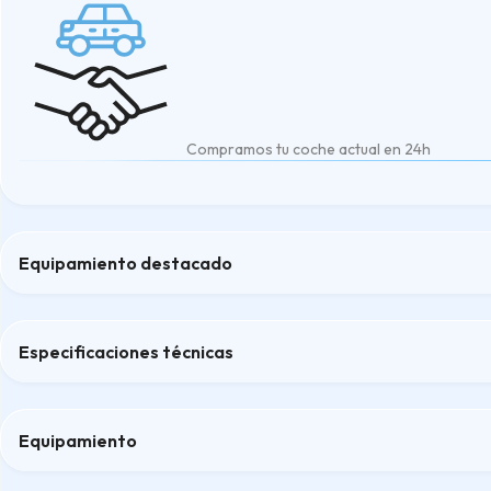
Compramos tu coche actual en 24h
Equipamiento destacado
Cámara de visión trasera + Asistente de aparcamiento automát
Climatronic (3 zonas) con panel de mandos del climatizador det
Especificaciones técnicas
Faros delanteros Matrix LED
Safe and Driving pack L
SEAT CONNECT PLUS
Equipamiento
Confort
Confort