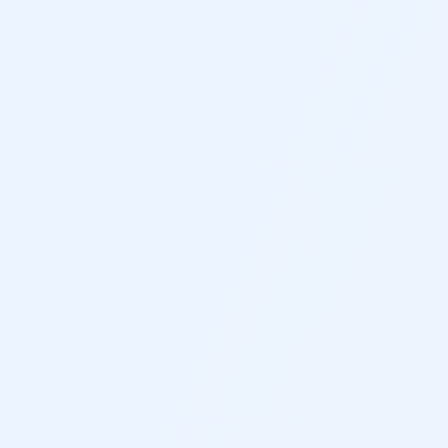
illa con desactivación para lado del acompañante
ción delante
 protección contra remolque
on descenso del retrovisor del acompañante