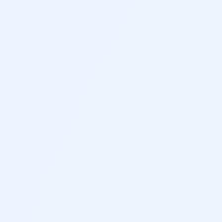
osabrazos central
ción de modelos MIB3) versión 2