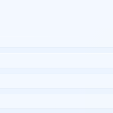
ico
rás