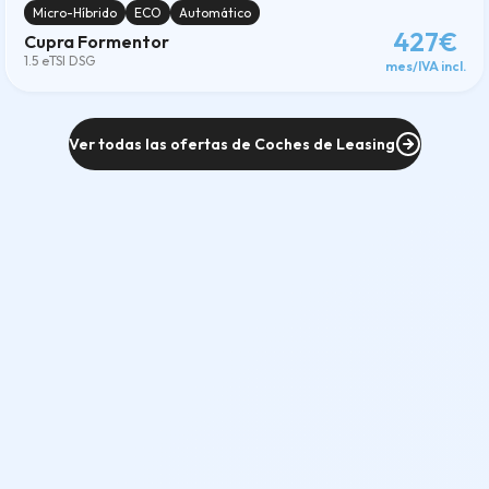
Micro-Híbrido
ECO
Automático
427€
Cupra Formentor
1.5 eTSI DSG
mes/IVA incl.
Ver todas las ofertas de Coches de Leasing