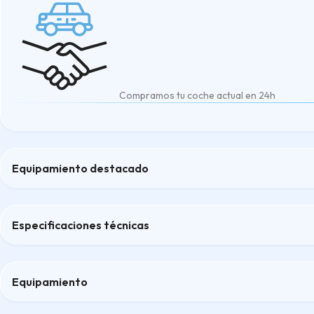
Compramos tu coche actual en 24h
Equipamiento destacado
Aire acondicionado
Protección suelo
Especificaciones técnicas
Rueda repuesto
sensores de aparcamiento traseros
Tapizado tela negra
Equipamiento
Confort
Confort