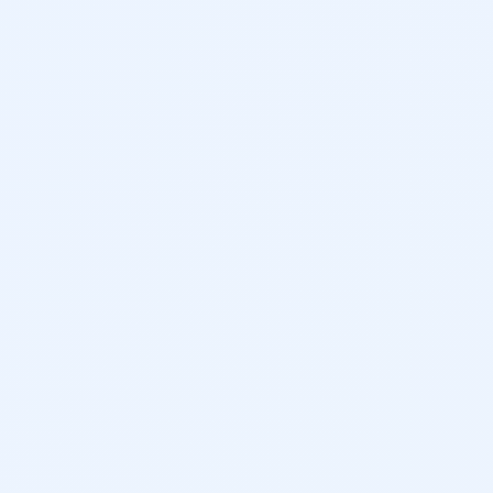
434 cm
126 cm
208 cm