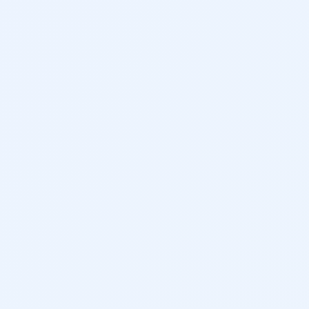
5
314 L