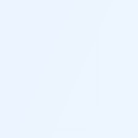
ación
Airbags de cortina – Airbags laterales delanteros