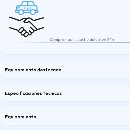
Compramos tu coche actual en 24h
Equipamiento destacado
Asientos delanteros calefactables y ventilados
Asistente de voz inteligente
Especificaciones técnicas
Aviso de fatiga del conductor (DMS)
Sistema de Evasión Inteligente (IES)
Volante calefactable multifunción de cuero sintético
Equipamiento
Confort
Confort