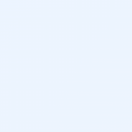
438 cm
165 cm
186 cm