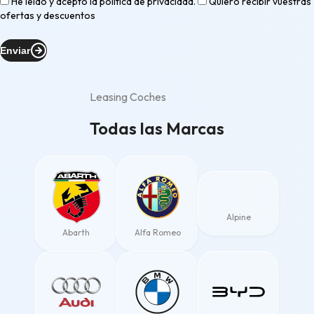
He leído y acepto la
política de privacidad
.
Quiero recibir vuestras
ofertas y descuentos
Enviar
Leasing Coches
Todas las Marcas
Alpine
Abarth
Alfa Romeo