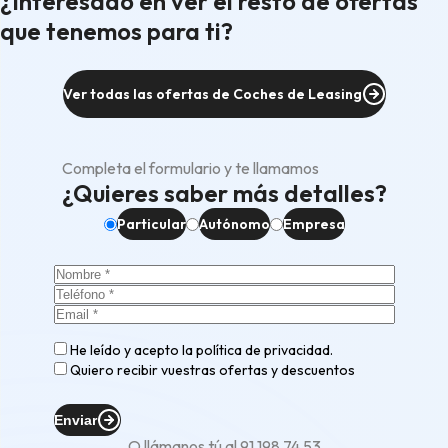
¿Interesado en ver el resto de ofertas
que tenemos para ti?
Ver todas las ofertas de Coches de Leasing
Completa el formulario y te llamamos
¿Quieres saber más detalles?
Particular
Autónomo
Empresa
He leído y acepto la
política de privacidad
.
Quiero recibir vuestras ofertas y descuentos
Enviar
O llámanos tú al
91 198 74 53