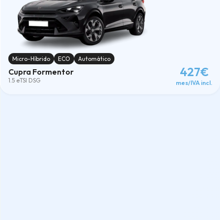
Micro-Híbrido
ECO
Automático
427€
Cupra Formentor
1.5 eTSI DSG
mes/IVA incl.