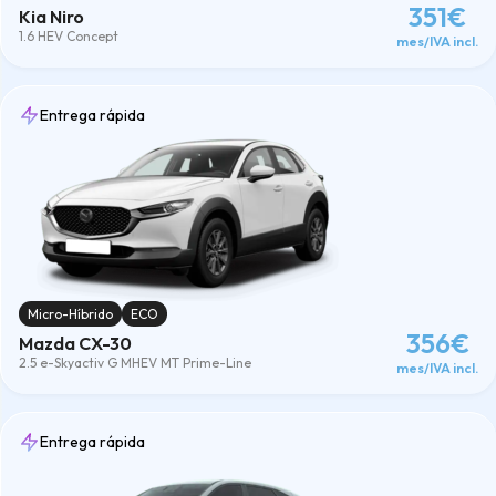
351€
Kia Niro
1.6 HEV Concept
mes/IVA incl.
Entrega rápida
Micro-Híbrido
ECO
356€
Mazda CX-30
2.5 e-Skyactiv G MHEV MT Prime-Line
mes/IVA incl.
Entrega rápida