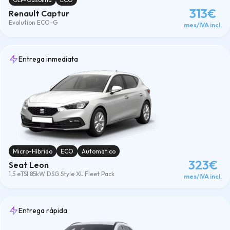
313€
Renault Captur
Evolution ECO-G
mes/IVA incl.
Entrega inmediata
Micro-Híbrido
ECO
Automático
323€
Seat Leon
1.5 eTSI 85kW DSG Style XL Fleet Pack
mes/IVA incl.
Entrega rápida