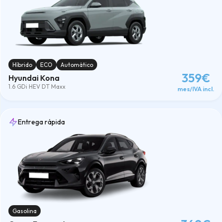
Híbrido
ECO
Automático
359€
Hyundai Kona
1.6 GDi HEV DT Maxx
mes/IVA incl.
Entrega rápida
Gasolina