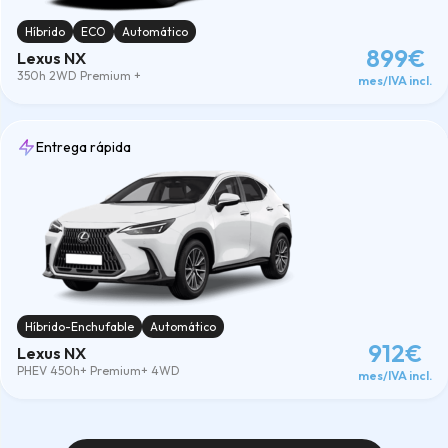
4x4
(1)
ECO
(1)
Híbrido
ECO
Automático
SUV
(2)
899€
Lexus NX
Transmisión
350h 2WD Premium +
mes/IVA incl.
Todas los/las transmisión
Automatico
(2)
Kilómetros
Entrega rápida
Todos los/las kilómetros
10000
(2)
15000
(2)
20000
(2)
25000
(2)
30000
(2)
Meses
Todos los/las meses
36meses
(2)
Híbrido-Enchufable
Automático
48meses
(2)
912€
60meses
(2)
Lexus NX
Combustible
PHEV 450h+ Premium+ 4WD
mes/IVA incl.
Híbrido
(1)
Híbrido-Enchufable
(1)
Limpiar