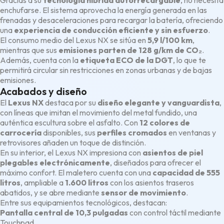
Gracias a su
tecnología híbrida autorrecargable
, no necesita
enchufarse. El sistema aprovecha la energía generada en las
frenadas y desaceleraciones para recargar la batería, ofreciendo
una
experiencia de conducción eficiente y sin esfuerzo
.
El consumo medio del Lexus NX se sitúa en
5,9 l/100 km
,
mientras que sus
emisiones parten de 128 g/km de CO₂
.
Además, cuenta con la
etiqueta ECO de la DGT
, lo que te
permitirá circular sin restricciones en zonas urbanas y de bajas
emisiones.
Acabados y diseño
El
Lexus NX
destaca por su
diseño elegante y vanguardista
,
con líneas que imitan el movimiento del metal fundido, una
auténtica escultura sobre el asfalto. Con
12 colores de
carrocería
disponibles, sus
perfiles cromados
en ventanas y
retrovisores añaden un toque de distinción.
En su interior, el Lexus NX impresiona con
asientos de piel
plegables electrónicamente
, diseñados para ofrecer el
máximo confort. El maletero cuenta con una
capacidad de 555
litros
, ampliable a
1.600 litros
con los asientos traseros
abatidos, y se abre mediante
sensor de movimiento
.
Entre sus equipamientos tecnológicos, destacan:
Pantalla central de 10,3 pulgadas
con control táctil mediante
Touchpad.