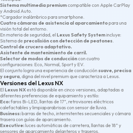
Sistema multimedia premium
compatible con
Apple CarPlay
y
Android Auto
.
*
Cargador inalámbrico para smartphone
.
Cuatro cámaras de asistencia al aparcamiento
para una
visión total del entorno.
En materia de seguridad, el
Lexus Safety System
incluye:
Sistema de
precolisión con detección de peatones
.
Control de crucero adaptativo.
Asistente de mantenimiento de carril.
Selector de modos de conducción
con cuatro
configuraciones: Eco, Normal, Sport y EV.
El conjunto logra una experiencia de conducción
suave, precisa
y segura
, digna del nivel premium que caracteriza a Lexus.
Versiones del Lexus NX
El
Lexus NX
está disponible en cinco versiones, adaptadas a
diferentes preferencias de equipamiento y estilo:
Eco:
faros Bi-LED, llantas de 17”, retrovisores eléctricos
calefactables y limpiaparabrisas con sensor de lluvia.
Business:
barras de techo, intermitentes secuenciales y cámara
trasera con guías de aparcamiento.
Executive:
luces automáticas de carretera, llantas de 18” y
sensores de aparcamiento delanteros y traseros.