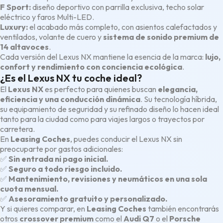
F Sport:
diseño deportivo con parrilla exclusiva, techo solar
eléctrico y faros Multi-LED.
Luxury:
el acabado más completo, con asientos calefactados y
ventilados, volante de cuero y
sistema de sonido premium de
14 altavoces
.
Cada versión del Lexus NX mantiene la esencia de la marca:
lujo,
confort y rendimiento con conciencia ecológica
.
¿Es el Lexus NX tu coche ideal?
El
Lexus NX
es perfecto para quienes buscan
elegancia,
eficiencia y una conducción dinámica
. Su tecnología híbrida,
su equipamiento de seguridad y su refinado diseño lo hacen ideal
tanto para la ciudad como para viajes largos o trayectos por
carretera.
En
Leasing Coches
, puedes conducir el Lexus NX sin
preocuparte por gastos adicionales:
✅
Sin entrada ni pago inicial.
✅
Seguro a todo riesgo incluido.
✅
Mantenimiento, revisiones y neumáticos en una sola
cuota mensual.
✅
Asesoramiento gratuito y personalizado.
Y si quieres comparar, en
Leasing Coches
también encontrarás
otros
crossover premium
como el
Audi Q7
o el
Porsche