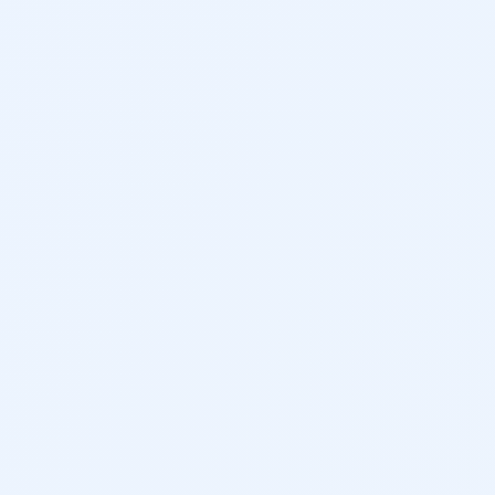
5
466 L