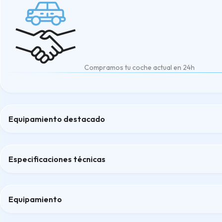
Compramos tu coche actual en 24h
Equipamiento destacado
Control climatización en conductor/acompañante
Control de crucero
Especificaciones técnicas
Sensor de lluvia
Sensores de distancia
Sensores delanteros y traseros tipo radar y cámara
Equipamiento
Confort
Cerraduras