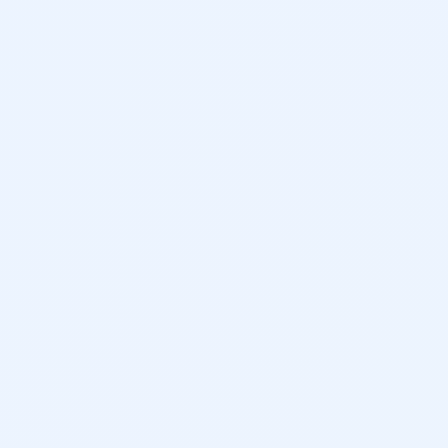
454 cm
169 cm
186 cm