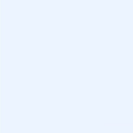
Tamaño pantalla navegador 15.40
Telemática
Información navegador 3D y voz
Ancho
Seguridad
Seguridad
Control de crucero
Sensores de distancia
Exteriores
Visibilidad
Sensor de lluvia
Puertas