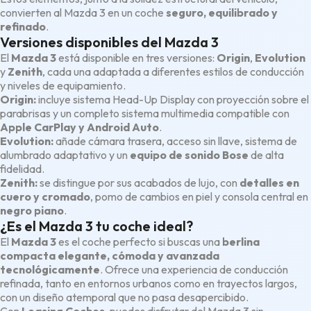
convierten al Mazda 3 en un coche
seguro, equilibrado y
refinado
.
Versiones disponibles del Mazda 3
El
Mazda 3
está disponible en tres versiones:
Origin
,
Evolution
y
Zenith
, cada una adaptada a diferentes estilos de conducción
y niveles de equipamiento.
Origin:
incluye sistema Head-Up Display con proyección sobre el
parabrisas y un completo sistema multimedia compatible con
Apple CarPlay y Android Auto
.
Evolution:
añade cámara trasera, acceso sin llave, sistema de
alumbrado adaptativo y un
equipo de sonido Bose
de alta
fidelidad.
Zenith:
se distingue por sus acabados de lujo, con
detalles en
cuero y cromado
, pomo de cambios en piel y consola central en
negro piano
.
¿Es el Mazda 3 tu coche ideal?
El
Mazda 3
es el coche perfecto si buscas una
berlina
compacta elegante, cómoda y avanzada
tecnológicamente
. Ofrece una experiencia de conducción
refinada, tanto en entornos urbanos como en trayectos largos,
con un diseño atemporal que no pasa desapercibido.