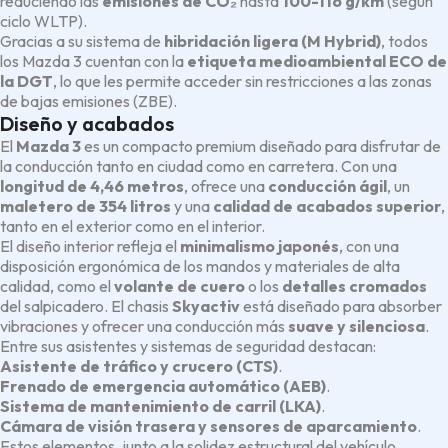
reduciendo las
emisiones de CO₂
hasta
100-116 g/km
(según
ciclo WLTP).
Gracias a su sistema de
hibridación ligera (M Hybrid)
, todos
los Mazda 3 cuentan con la
etiqueta medioambiental ECO de
la DGT
, lo que les permite acceder sin restricciones a las zonas
de bajas emisiones (ZBE).
Diseño y acabados
El
Mazda 3
es un compacto premium diseñado para disfrutar de
la conducción tanto en ciudad como en carretera. Con una
longitud de 4,46 metros
, ofrece una
conducción ágil
, un
maletero de 354 litros
y una
calidad de acabados superior
,
tanto en el exterior como en el interior.
El diseño interior refleja el
minimalismo japonés
, con una
disposición ergonómica de los mandos y materiales de alta
calidad, como el
volante de cuero
o los
detalles cromados
del salpicadero. El chasis
Skyactiv
está diseñado para absorber
vibraciones y ofrecer una conducción más
suave y silenciosa
.
Entre sus asistentes y sistemas de seguridad destacan:
Asistente de tráfico y crucero (CTS)
.
Frenado de emergencia automático (AEB)
.
Sistema de mantenimiento de carril (LKA)
.
Cámara de visión trasera y sensores de aparcamiento
.
Estos elementos, junto a la solidez estructural del vehículo,