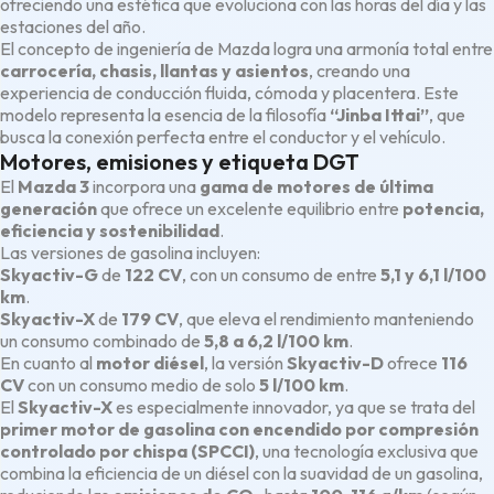
ofreciendo una estética que evoluciona con las horas del día y las
estaciones del año.
El concepto de ingeniería de Mazda logra una armonía total entre
carrocería, chasis, llantas y asientos
, creando una
experiencia de conducción fluida, cómoda y placentera. Este
modelo representa la esencia de la filosofía
“Jinba Ittai”
, que
busca la conexión perfecta entre el conductor y el vehículo.
Motores, emisiones y etiqueta DGT
El
Mazda 3
incorpora una
gama de motores de última
generación
que ofrece un excelente equilibrio entre
potencia,
eficiencia y sostenibilidad
.
Las versiones de gasolina incluyen:
Skyactiv-G
de
122 CV
, con un consumo de entre
5,1 y 6,1 l/100
km
.
Skyactiv-X
de
179 CV
, que eleva el rendimiento manteniendo
un consumo combinado de
5,8 a 6,2 l/100 km
.
En cuanto al
motor diésel
, la versión
Skyactiv-D
ofrece
116
CV
con un consumo medio de solo
5 l/100 km
.
El
Skyactiv-X
es especialmente innovador, ya que se trata del
primer motor de gasolina con encendido por compresión
controlado por chispa (SPCCI)
, una tecnología exclusiva que
combina la eficiencia de un diésel con la suavidad de un gasolina,