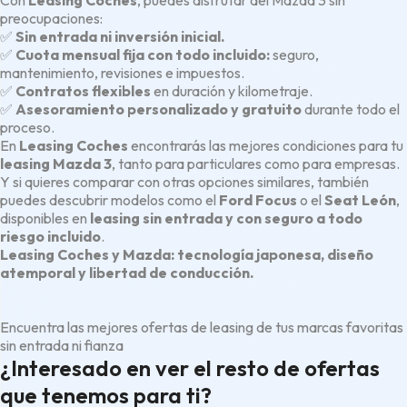
Con
Leasing Coches
, puedes disfrutar del Mazda 3 sin
preocupaciones:
✅
Sin entrada ni inversión inicial.
✅
Cuota mensual fija con todo incluido:
seguro,
mantenimiento, revisiones e impuestos.
✅
Contratos flexibles
en duración y kilometraje.
✅
Asesoramiento personalizado y gratuito
durante todo el
proceso.
En
Leasing Coches
encontrarás las mejores condiciones para tu
leasing Mazda 3
, tanto para particulares como para empresas.
Y si quieres comparar con otras opciones similares, también
puedes descubrir modelos como el
Ford Focus
o el
Seat León
,
disponibles en
leasing sin entrada y con seguro a todo
riesgo incluido
.
Leasing Coches y Mazda: tecnología japonesa, diseño
atemporal y libertad de conducción.
Encuentra las mejores ofertas de leasing de tus marcas favoritas
sin entrada ni fianza
¿Interesado en ver el resto de ofertas
que tenemos para ti?