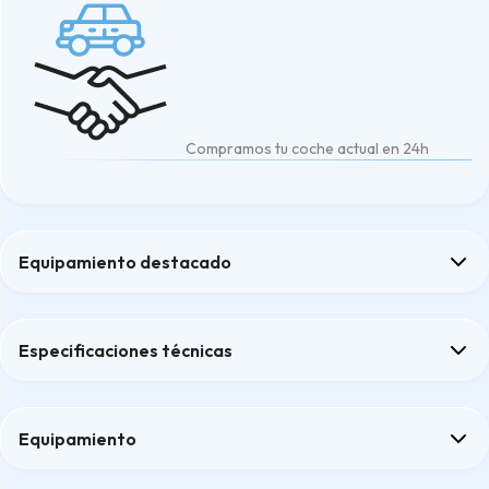
Compramos tu coche actual en 24h
Equipamiento destacado
Aire acondicionado 2 zonas de climatización
Controles navegador pantalla táctil
Especificaciones técnicas
Espejo interior antideslumbrante auto.
Sensores distancia aparcamiento delantero y trasero tipo rada
Tarjeta / Llave inteligente incluye cierre centralizado y arranque
Equipamiento
Confort
Confort