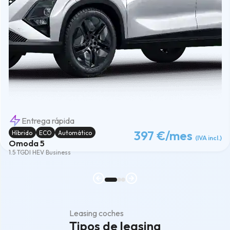
Entrega rápida
397 €
/mes
Híbrido
ECO
Automático
(IVA incl.)
Omoda 5
1.5 TGDI HEV Business
Leasing coches
Tipos de leasing