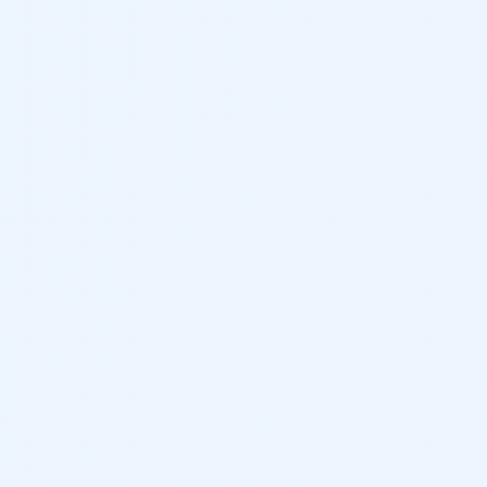
4
405 L