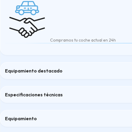
Compramos tu coche actual en 24h
Equipamiento destacado
Cámara de marcha atrás
Control de ángulo muerto Plus
Especificaciones técnicas
Paquete de retrovisores
Paquete USB Plus
techo panorámico
Equipamiento
Confort
Confort