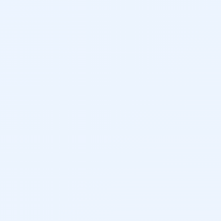
472 cm
147 cm
185 cm