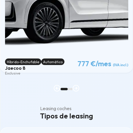
777 €
/mes
Híbrido-Enchufable
Automático
(IVA incl.)
Jaecoo 8
Exclusive
Leasing coches
Tipos de leasing