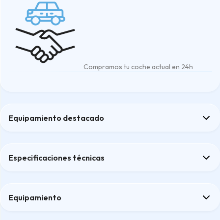
Compramos tu coche actual en 24h
Equipamiento destacado
Cámara para observación del conductor
Climatización automática THERMATIC con dos zonas climáticas
Especificaciones técnicas
Cubierta del espacio de carga EASY-PACK
Programa especial para todoterreno (Offroad)
Volante deportivo multifunción en cuero
Equipamiento
Confort
Asientos