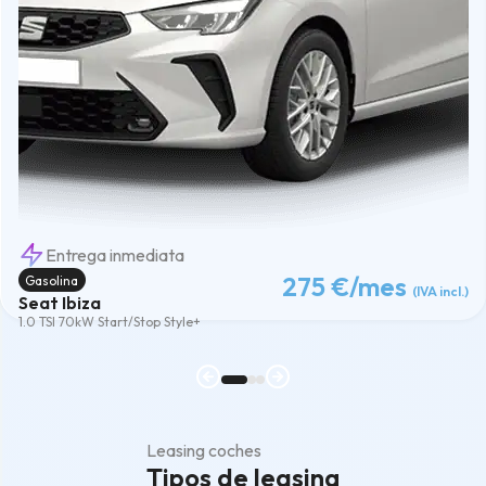
Entrega inmediata
275 €
/mes
Gasolina
(IVA incl.)
Seat Ibiza
1.0 TSI 70kW Start/Stop Style+
Leasing coches
Tipos de leasing