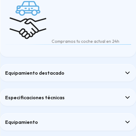
Compramos tu coche actual en 24h
Equipamiento destacado
Aviso de Colisión Frontal (FCW)
Cámara de aparcamiento trasera con sensores
Especificaciones técnicas
Control de crucero adaptativo "ACC"
Función "follow me home"
Pantalla táctil en color de 10.25"
Equipamiento
Confort
Audio