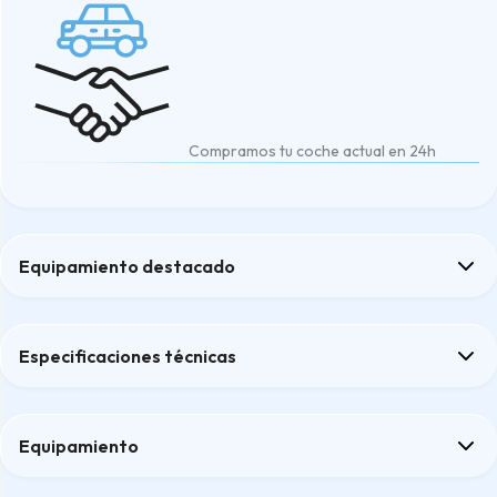
Compramos tu coche actual en 24h
Equipamiento destacado
Aire acondicionado automático
Apple CarPlay y Android Auto
Especificaciones técnicas
Frenada de emergencia automática - Sistema de alarma de coli
Sensores de aparcamiento - Sistema de distancia de aparcami
sistema de vigilancia de ángulo muerto
Equipamiento
Confort
Confort