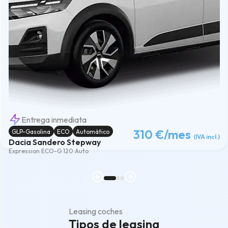
Entrega inmediata
310 €
/mes
GLP-Gasolina
ECO
Automático
(IVA incl.)
Dacia Sandero Stepway
Expression ECO-G 120 Auto
Leasing coches
Tipos de leasing