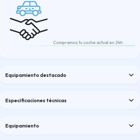
Compramos tu coche actual en 24h
Equipamiento destacado
Cámara visión trasera
Doble puerta trasera con apertura 180º
Especificaciones técnicas
Faros delanteros Full LED
Sensores aparcamiento delanteros y traseros
Sistema aviso salida de carril
Equipamiento
Confort
Confort