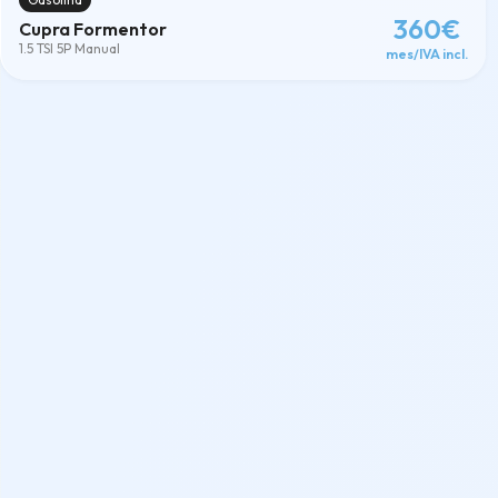
360€
Cupra Formentor
1.5 TSI 5P Manual
mes/IVA incl.