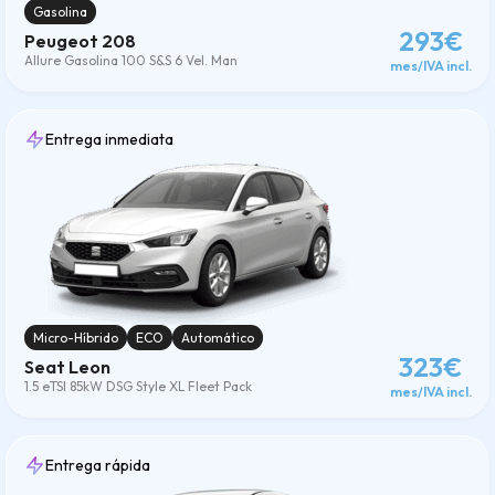
Gasolina
293€
Peugeot 208
Allure Gasolina 100 S&S 6 Vel. Man
mes/IVA incl.
Entrega inmediata
Micro-Híbrido
ECO
Automático
323€
Seat Leon
1.5 eTSI 85kW DSG Style XL Fleet Pack
mes/IVA incl.
Entrega rápida