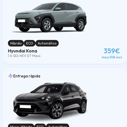
Híbrido
ECO
Automático
359€
Hyundai Kona
1.6 GDi HEV DT Maxx
mes/IVA incl.
Entrega rápida
Micro-Híbrido
ECO
Automático