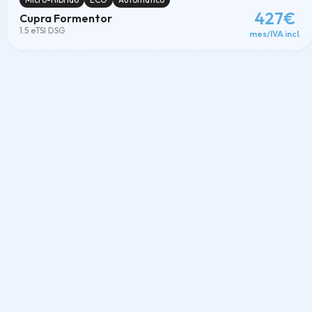
427€
Cupra Formentor
1.5 eTSI DSG
mes/IVA incl.