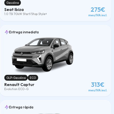
Gasolina
275€
Seat Ibiza
1.0 TSI 70kW Start/Stop Style+
mes/IVA incl.
Entrega inmediata
GLP-Gasolina
ECO
313€
Renault Captur
Evolution ECO-G
mes/IVA incl.
Entrega rápida