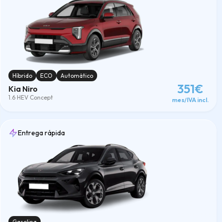
Híbrido
ECO
Automático
351€
Kia Niro
1.6 HEV Concept
mes/IVA incl.
Entrega rápida
Gasolina