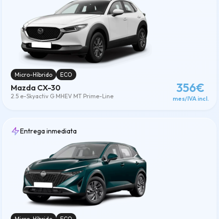
Micro-Híbrido
ECO
356€
Mazda CX-30
2.5 e-Skyactiv G MHEV MT Prime-Line
mes/IVA incl.
Entrega inmediata
Micro-Híbrido
ECO