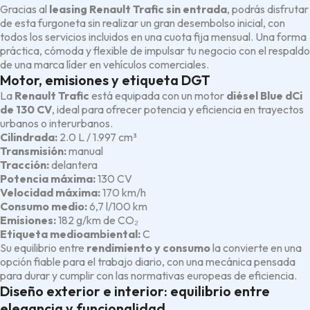
Gracias al
leasing Renault Trafic sin entrada
, podrás disfrutar
de esta furgoneta sin realizar un gran desembolso inicial, con
todos los servicios incluidos en una cuota fija mensual. Una forma
práctica, cómoda y flexible de impulsar tu negocio con el respaldo
de una marca líder en vehículos comerciales.
Motor, emisiones y etiqueta DGT
La
Renault Trafic
está equipada con un motor
diésel Blue dCi
de 130 CV
, ideal para ofrecer potencia y eficiencia en trayectos
urbanos o interurbanos.
Cilindrada:
2.0 L / 1.997 cm³
Transmisión:
manual
Tracción:
delantera
Potencia máxima:
130 CV
Velocidad máxima:
170 km/h
Consumo medio:
6,7 l/100 km
Emisiones:
182 g/km de CO₂
Etiqueta medioambiental:
C
Su equilibrio entre
rendimiento y consumo
la convierte en una
opción fiable para el trabajo diario, con una mecánica pensada
para durar y cumplir con las normativas europeas de eficiencia.
Diseño exterior e interior: equilibrio entre
elegancia y funcionalidad