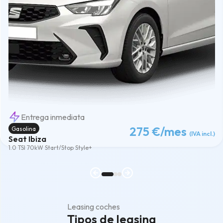
Entrega inmediata
275 €
/mes
Gasolina
(IVA incl.)
Seat Ibiza
1.0 TSI 70kW Start/Stop Style+
Leasing coches
Tipos de leasing