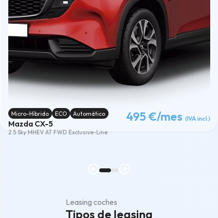
495 €
/mes
Micro-Híbrido
ECO
Automático
(IVA incl.)
Mazda CX-5
2.5 Sky MHEV AT FWD Exclusive-Line
Leasing coches
Tipos de leasing