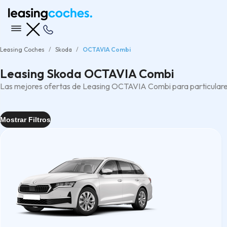
Leasing Coches
Skoda
OCTAVIA Combi
Leasing Skoda OCTAVIA Combi
Las mejores ofertas de Leasing OCTAVIA Combi para particular
Mostrar Filtros
Entrega
Tipo
Berlina
(2)
Transmisión
Todas los/las transmisión