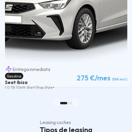
Entrega inmediata
275 €
/mes
Gasolina
(IVA incl.)
Seat Ibiza
1.0 TSI 70kW Start/Stop Style+
Leasing coches
Tipos de leasing