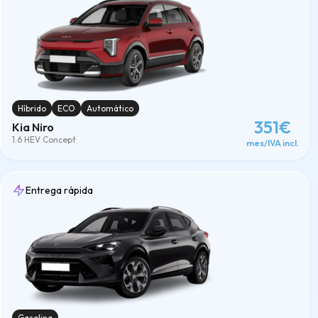
Híbrido
ECO
Automático
351€
Kia Niro
1.6 HEV Concept
mes/IVA incl.
Entrega rápida
Gasolina