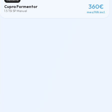
360€
Cupra Formentor
1.5 TSI 5P Manual
mes/IVA incl.