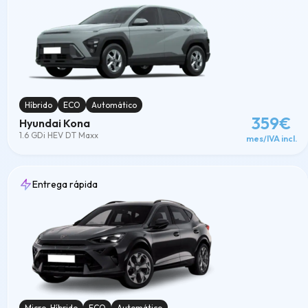
Híbrido
ECO
Automático
359€
Hyundai Kona
1.6 GDi HEV DT Maxx
mes/IVA incl.
Entrega rápida
Micro-Híbrido
ECO
Automático