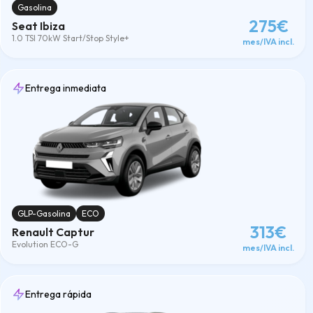
Gasolina
275€
Seat Ibiza
1.0 TSI 70kW Start/Stop Style+
mes/IVA incl.
Entrega inmediata
GLP-Gasolina
ECO
313€
Renault Captur
Evolution ECO-G
mes/IVA incl.
Entrega rápida