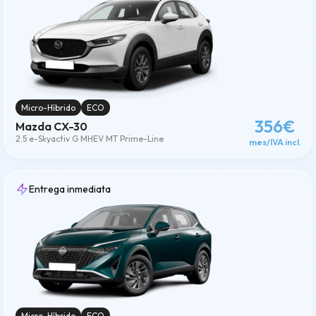
Micro-Híbrido
ECO
356€
Mazda CX-30
2.5 e-Skyactiv G MHEV MT Prime-Line
mes/IVA incl.
Entrega inmediata
Micro-Híbrido
ECO