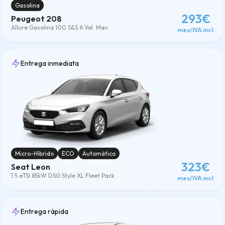
Gasolina
293€
Peugeot 208
Allure Gasolina 100 S&S 6 Vel. Man
mes/IVA incl.
Entrega inmediata
Micro-Híbrido
ECO
Automático
323€
Seat Leon
1.5 eTSI 85kW DSG Style XL Fleet Pack
mes/IVA incl.
Entrega rápida