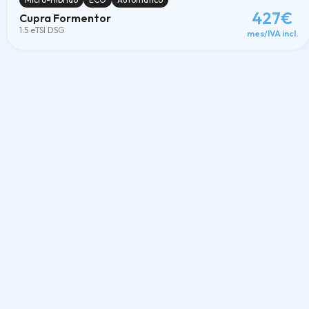
427€
Cupra Formentor
1.5 eTSI DSG
mes/IVA incl.