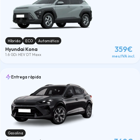
Híbrido
ECO
Automático
359€
Hyundai Kona
1.6 GDi HEV DT Maxx
mes/IVA incl.
Entrega rápida
Gasolina