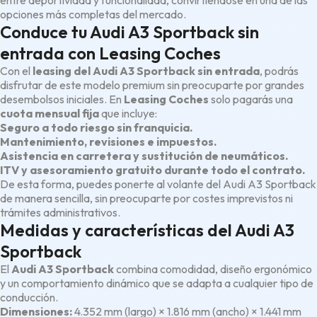
entre deportividad y funcionalidad, convirtiéndose en una de las
opciones más completas del mercado.
Conduce tu Audi A3 Sportback sin
entrada con Leasing Coches
Con el
leasing del Audi A3 Sportback sin entrada
, podrás
disfrutar de este modelo premium sin preocuparte por grandes
desembolsos iniciales. En
Leasing Coches
solo pagarás una
cuota mensual fija
que incluye:
Seguro a todo riesgo sin franquicia.
Mantenimiento, revisiones e impuestos.
Asistencia en carretera y sustitución de neumáticos.
ITV y asesoramiento gratuito durante todo el contrato.
De esta forma, puedes ponerte al volante del Audi A3 Sportback
de manera sencilla, sin preocuparte por costes imprevistos ni
trámites administrativos.
Medidas y características del Audi A3
Sportback
El
Audi A3 Sportback
combina comodidad, diseño ergonómico
y un comportamiento dinámico que se adapta a cualquier tipo de
conducción.
Dimensiones:
4.352 mm (largo) × 1.816 mm (ancho) × 1.441 mm