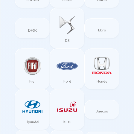
Ebro
DFSK
DS
Fiat
Ford
Honda
Jaecoo
Hyundai
Isuzu