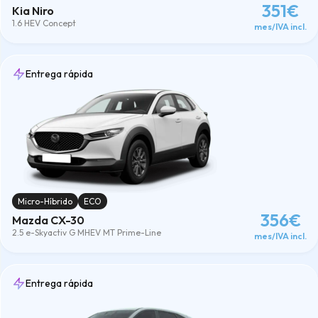
351€
Kia Niro
1.6 HEV Concept
mes/IVA incl.
Entrega rápida
Micro-Híbrido
ECO
356€
Mazda CX-30
2.5 e-Skyactiv G MHEV MT Prime-Line
mes/IVA incl.
Entrega rápida