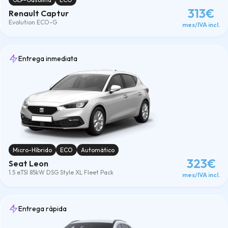
313€
Renault Captur
Evolution ECO-G
mes/IVA incl.
Entrega inmediata
Micro-Híbrido
ECO
Automático
323€
Seat Leon
1.5 eTSI 85kW DSG Style XL Fleet Pack
mes/IVA incl.
Entrega rápida