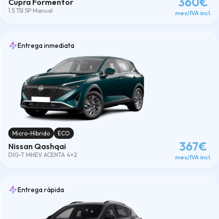
360€
Cupra Formentor
1.5 TSI 5P Manual
mes/IVA incl.
Entrega inmediata
Micro-Híbrido
ECO
367€
Nissan Qashqai
DIG-T MHEV ACENTA 4×2
mes/IVA incl.
Entrega rápida