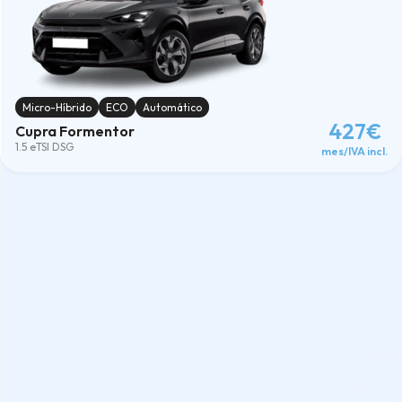
Micro-Híbrido
ECO
Automático
427€
Cupra Formentor
1.5 eTSI DSG
mes/IVA incl.