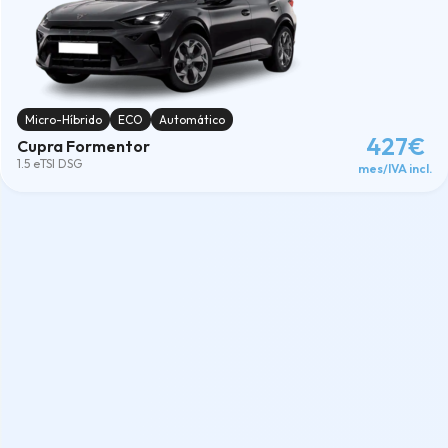
Micro-Híbrido
ECO
Automático
427€
Cupra Formentor
1.5 eTSI DSG
mes/IVA incl.