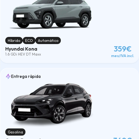
Híbrido
ECO
Automático
359€
Hyundai Kona
1.6 GDi HEV DT Maxx
mes/IVA incl.
Entrega rápida
Gasolina