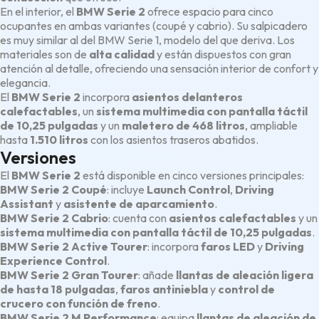
En el interior, el
BMW Serie 2
ofrece espacio para cinco
ocupantes en ambas variantes (coupé y cabrio). Su salpicadero
es muy similar al del BMW Serie 1, modelo del que deriva. Los
materiales son de
alta calidad
y están dispuestos con gran
atención al detalle, ofreciendo una sensación interior de confort y
elegancia.
El
BMW Serie 2
incorpora
asientos delanteros
calefactables
, un
sistema multimedia con pantalla táctil
de 10,25 pulgadas
y un
maletero de 468 litros
, ampliable
hasta
1.510 litros
con los asientos traseros abatidos.
Versiones
El
BMW Serie 2
está disponible en cinco versiones principales:
BMW Serie 2 Coupé
: incluye
Launch Control
,
Driving
Assistant
y
asistente de aparcamiento
.
BMW Serie 2 Cabrio
: cuenta con
asientos calefactables
y un
sistema multimedia con pantalla táctil de 10,25 pulgadas
.
BMW Serie 2 Active Tourer
: incorpora
faros LED
y
Driving
Experience Control
.
BMW Serie 2 Gran Tourer
: añade
llantas de aleación ligera
de hasta 18 pulgadas
,
faros antiniebla
y
control de
crucero con función de freno
.
BMW Serie 2 M Performance
: equipa
llantas de aleación de