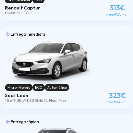
313€
Renault Captur
Evolution ECO-G
mes/IVA incl.
Entrega inmediata
Micro-Híbrido
ECO
Automático
323€
Seat Leon
1.5 eTSI 85kW DSG Style XL Fleet Pack
mes/IVA incl.
Entrega rápida