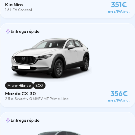
351€
Kia Niro
1.6 HEV Concept
mes/IVA incl.
Entrega rápida
Micro-Híbrido
ECO
356€
Mazda CX-30
2.5 e-Skyactiv G MHEV MT Prime-Line
mes/IVA incl.
Entrega rápida