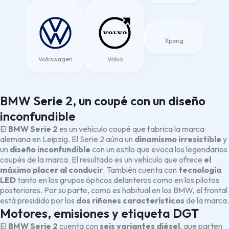
Xpeng
Volkswagen
Volvo
BMW Serie 2, un coupé con un diseño
inconfundible
El
BMW Serie 2
es un vehículo coupé que fabrica la marca
alemana en Leipzig. El Serie 2 aúna un
dinamismo irresistible
y
un
diseño inconfundible
con un estilo que evoca los legendarios
coupés de la marca. El resultado es un vehículo que ofrece
el
máximo placer al conducir
. También cuenta con
tecnología
LED
tanto en los grupos ópticos delanteros como en los pilotos
posteriores. Por su parte, como es habitual en los BMW, el frontal
está presidido por los
dos riñones característicos
de la marca.
Motores, emisiones y etiqueta DGT
El
BMW Serie 2
cuenta con
seis variantes diésel
, que parten