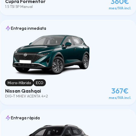
360€
Cupra Formentor
1.5 TSI 5P Manual
mes/IVA incl.
Entrega inmediata
Micro-Híbrido
ECO
367€
Nissan Qashqai
DIG-T MHEV ACENTA 4×2
mes/IVA incl.
Entrega rápida