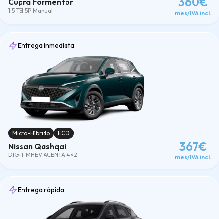
360€
Cupra Formentor
1.5 TSI 5P Manual
mes/IVA incl.
Entrega inmediata
Micro-Híbrido
ECO
367€
Nissan Qashqai
DIG-T MHEV ACENTA 4×2
mes/IVA incl.
Entrega rápida