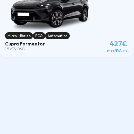
Micro-Híbrido
ECO
Automático
427€
Cupra Formentor
1.5 eTSI DSG
mes/IVA incl.