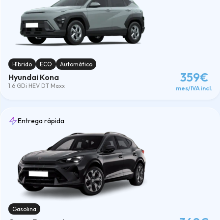
Híbrido
ECO
Automático
359€
Hyundai Kona
1.6 GDi HEV DT Maxx
mes/IVA incl.
Entrega rápida
Gasolina