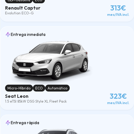
313€
Renault Captur
Evolution ECO-G
mes/IVA incl.
Entrega inmediata
Micro-Híbrido
ECO
Automático
323€
Seat Leon
1.5 eTSI 85kW DSG Style XL Fleet Pack
mes/IVA incl.
Entrega rápida