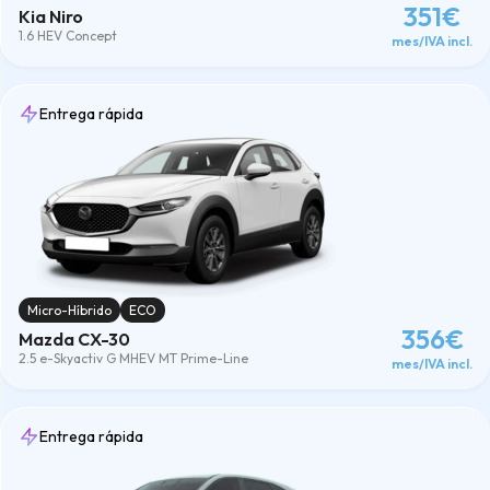
351€
Kia Niro
1.6 HEV Concept
mes/IVA incl.
Entrega rápida
Micro-Híbrido
ECO
356€
Mazda CX-30
2.5 e-Skyactiv G MHEV MT Prime-Line
mes/IVA incl.
Entrega rápida