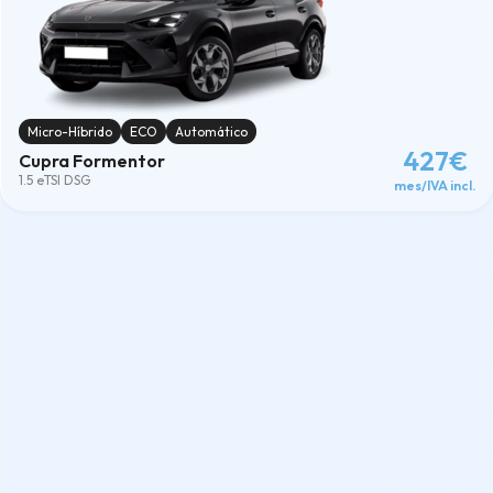
Micro-Híbrido
ECO
Automático
427€
Cupra Formentor
1.5 eTSI DSG
mes/IVA incl.