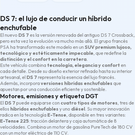
DS 7: el lujo de conducir un híbrido
enchufable
El nuevo
DS 7
es la versión renovada del antiguo DS 7 Crossback,
pero esta vez la evolución va mucho más allá. El grupo francés
PSA ha transformado este modelo en un
SUV premium lujoso,
tecnológico y estéticamente impecable
, que redefine la
distinción y el confort en la carretera
.
Este vehículo combina
tecnología, elegancia y confort
en
cada detalle. Desde su diseño exterior refinado hasta su interior
artesanal, el
DS 7
representa la esencia del lujo francés.
Además, incorpora
versiones híbridas enchufables
que
apuestan por una conducción eficiente y sostenible.
Motores, emisiones y etiqueta DGT
El
DS 7
puede equiparse con
cuatro tipos de motores
, tres de
ellos
híbridos enchufables
y uno
diésel
. Su mayor innovación
radica en la tecnología
E-Tense
, disponible en tres variantes:
E-Tense 225
: tracción delantera y caja automática de 8
velocidades. Combina un motor de gasolina PureTech de 180 CV
con un motor eléctrico de 110 CV.