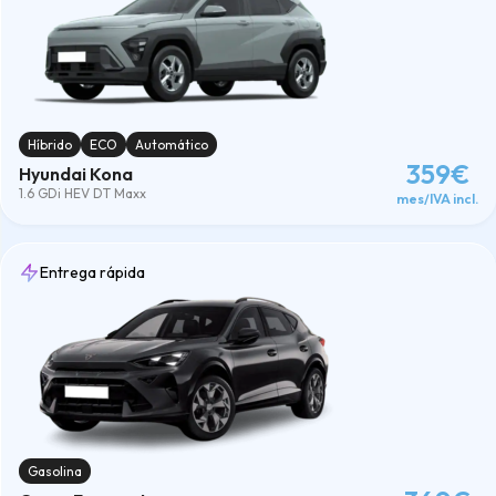
Híbrido
ECO
Automático
359€
Hyundai Kona
1.6 GDi HEV DT Maxx
mes/IVA incl.
Entrega rápida
Gasolina