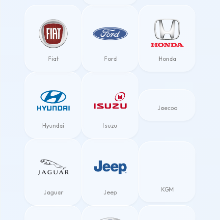
Fiat
Ford
Honda
Jaecoo
Hyundai
Isuzu
KGM
Jaguar
Jeep