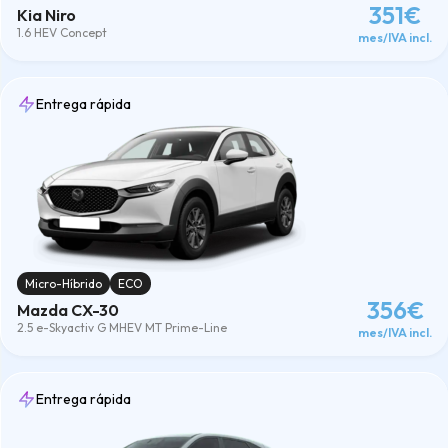
351€
Kia Niro
1.6 HEV Concept
mes/IVA incl.
Entrega rápida
Micro-Híbrido
ECO
356€
Mazda CX-30
2.5 e-Skyactiv G MHEV MT Prime-Line
mes/IVA incl.
Entrega rápida