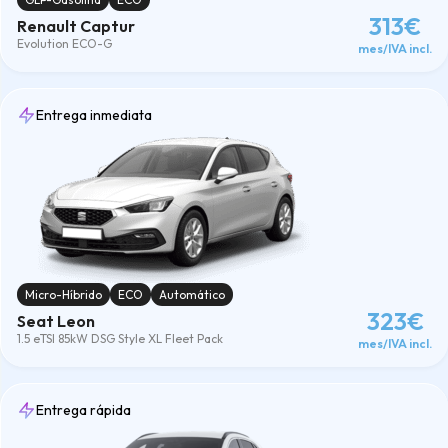
313€
Renault Captur
Evolution ECO-G
mes/IVA incl.
Entrega inmediata
Micro-Híbrido
ECO
Automático
323€
Seat Leon
1.5 eTSI 85kW DSG Style XL Fleet Pack
mes/IVA incl.
Entrega rápida