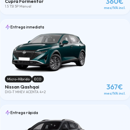
360€
Cupra Formentor
1.5 TSI 5P Manual
mes/IVA incl.
Entrega inmediata
Micro-Híbrido
ECO
367€
Nissan Qashqai
DIG-T MHEV ACENTA 4×2
mes/IVA incl.
Entrega rápida