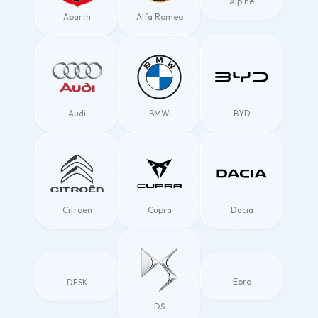
Alpine
Abarth
Alfa Romeo
Audi
BMW
BYD
Citroën
Cupra
Dacia
Ebro
DFSK
DS