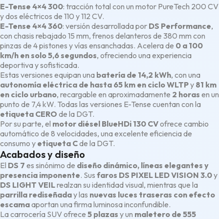
E-Tense 4×4 300
: tracción total con un motor PureTech 200 CV
y dos eléctricos de 110 y 112 CV.
E-Tense 4×4 360
: versión desarrollada por
DS Performance
,
con chasis rebajado 15 mm, frenos delanteros de 380 mm con
pinzas de 4 pistones y vías ensanchadas. Acelera de
0 a 100
km/h en solo 5,6 segundos
, ofreciendo una experiencia
deportiva y sofisticada.
Estas versiones equipan una
batería de 14,2 kWh
, con una
autonomía eléctrica de hasta 65 km en ciclo WLTP
y
81 km
en ciclo urbano
, recargable en aproximadamente
2 horas
en un
punto de 7,4 kW. Todas las versiones E-Tense cuentan con la
etiqueta CERO
de la DGT.
Por su parte, el
motor diésel BlueHDi 130 CV
ofrece cambio
automático de 8 velocidades, una excelente eficiencia de
consumo y
etiqueta C
de la DGT.
Acabados y diseño
El
DS 7
es sinónimo de
diseño dinámico, líneas elegantes y
presencia imponente
. Sus
faros DS PIXEL LED VISION 3.0
y
DS LIGHT VEIL
realzan su identidad visual, mientras que la
parrilla rediseñada
y las
nuevas luces traseras con efecto
escama
aportan una firma luminosa inconfundible.
La carrocería SUV ofrece
5 plazas
y un
maletero de 555