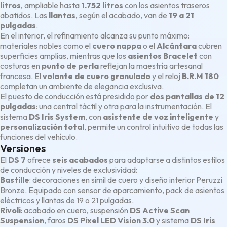
litros
, ampliable hasta
1.752 litros
con los asientos traseros
abatidos. Las
llantas
, según el acabado, van de
19 a 21
pulgadas
.
En el interior, el refinamiento alcanza su punto máximo:
materiales nobles como el
cuero nappa
o el
Alcántara
cubren
superficies amplias, mientras que los
asientos Bracelet
con
costuras en
punto de perla
reflejan la maestría artesanal
francesa. El
volante de cuero granulado
y el reloj
B.R.M 180
completan un ambiente de elegancia exclusiva.
El puesto de conducción está presidido por
dos pantallas de 12
pulgadas
: una central táctil y otra para la instrumentación. El
sistema
DS Iris System
, con
asistente de voz inteligente
y
personalización total
, permite un control intuitivo de todas las
funciones del vehículo.
Versiones
El
DS 7
ofrece
seis acabados
para adaptarse a distintos estilos
de conducción y niveles de exclusividad:
Bastille
: decoraciones en símil de cuero y diseño interior Peruzzi
Bronze. Equipado con sensor de aparcamiento, pack de asientos
eléctricos y llantas de 19 o 21 pulgadas.
Rivoli
: acabado en cuero, suspensión
DS Active Scan
Suspension
, faros
DS Pixel LED Vision 3.0
y sistema
DS Iris