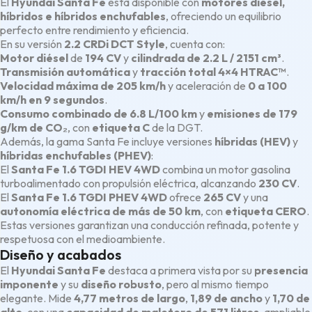
El
Hyundai Santa Fe
está disponible con
motores diésel,
híbridos e híbridos enchufables
, ofreciendo un equilibrio
perfecto entre rendimiento y eficiencia.
En su versión
2.2 CRDi DCT Style
, cuenta con:
Motor diésel
de
194 CV
y
cilindrada de 2.2 L / 2151 cm³
.
Transmisión automática
y
tracción total 4×4 HTRAC™
.
Velocidad máxima de 205 km/h
y aceleración de
0 a 100
km/h en 9 segundos
.
Consumo combinado de 6.8 L/100 km
y
emisiones de 179
g/km de CO₂
, con
etiqueta C
de la DGT.
Además, la gama Santa Fe incluye versiones
híbridas (HEV)
y
híbridas enchufables (PHEV)
:
El
Santa Fe 1.6 TGDI HEV 4WD
combina un motor gasolina
turboalimentado con propulsión eléctrica, alcanzando
230 CV
.
El
Santa Fe 1.6 TGDI PHEV 4WD
ofrece
265 CV
y una
autonomía eléctrica de más de 50 km
, con
etiqueta CERO
.
Estas versiones garantizan una conducción refinada, potente y
respetuosa con el medioambiente.
Diseño y acabados
El
Hyundai Santa Fe
destaca a primera vista por su
presencia
imponente
y su
diseño robusto
, pero al mismo tiempo
elegante. Mide
4,77 metros de largo
,
1,89 de ancho
y
1,70 de