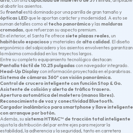
alto
, con una
capacidad de maletero de 571 litros
, ampliable
al abatir los asientos.
Su
frontal
está dominado por una parrilla de gran tamaño y
ópticas LED
que le aportan carácter y modernidad. A esto se
suman detalles como el
techo panorámico
y las
molduras
cromadas
, que refuerzan su aspecto premium.
En el interior, el Santa Fe ofrece
siete plazas reales
, un
habitáculo espacioso
y materiales de
alta calidad
. El diseño
ergonómico del salpicadero y los asientos envolventes garantizan
la máxima comodidad en los trayectos largos.
Entre su completo equipamiento tecnológico destacan:
Pantalla táctil de 10.25 pulgadas
con navegador integrado.
Head-Up Display
con información proyectada en el parabrisas.
Sistema de cámaras 360º con visión panorámica.
Control de crucero inteligente con función Stop & Go.
Asistente de colisión y alerta de tráfico trasero.
Apertura automática del maletero (manos libres).
Reconocimiento de voz y conectividad Bluetooth.
Cargador inalámbrico para smartphone y llave inteligente
con arranque por botón.
Además, su
sistema HTRAC™ de tracción total inteligente
ajusta la distribución del par entre ejes para mejorar la
estabilidad, la adherencia y la seguridad, tanto en carretera