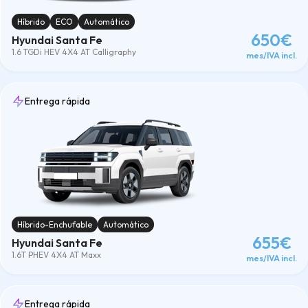
4x4
(3)
7 Plazas
(3)
Híbrido
ECO
Automático
ECO
(1)
650€
Hyundai Santa Fe
SUV
(3)
1.6 TGDi HEV 4X4 AT Calligraphy
mes/IVA incl.
Transmisión
Todas los/las transmisión
Automatico
(3)
Entrega rápida
Kilómetros
Todos los/las kilómetros
10000
(3)
15000
(3)
20000
(3)
Meses
Todos los/las meses
36meses
(3)
48meses
(3)
Híbrido-Enchufable
Automático
60meses
(3)
655€
Combustible
Hyundai Santa Fe
Híbrido
(1)
1.6T PHEV 4X4 AT Maxx
mes/IVA incl.
Híbrido-Enchufable
(2)
Limpiar
Entrega rápida