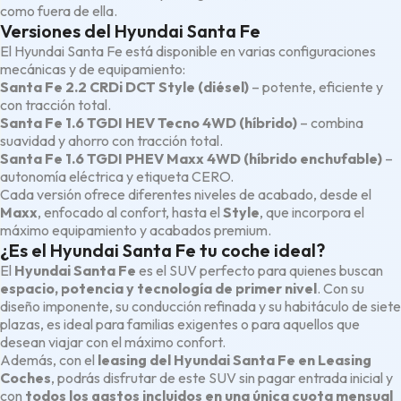
como fuera de ella.
Versiones del Hyundai Santa Fe
El Hyundai Santa Fe está disponible en varias configuraciones
mecánicas y de equipamiento:
Santa Fe 2.2 CRDi DCT Style (diésel)
– potente, eficiente y
con tracción total.
Santa Fe 1.6 TGDI HEV Tecno 4WD (híbrido)
– combina
suavidad y ahorro con tracción total.
Santa Fe 1.6 TGDI PHEV Maxx 4WD (híbrido enchufable)
–
autonomía eléctrica y etiqueta CERO.
Cada versión ofrece diferentes niveles de acabado, desde el
Maxx
, enfocado al confort, hasta el
Style
, que incorpora el
máximo equipamiento y acabados premium.
¿Es el Hyundai Santa Fe tu coche ideal?
El
Hyundai Santa Fe
es el SUV perfecto para quienes buscan
espacio, potencia y tecnología de primer nivel
. Con su
diseño imponente, su conducción refinada y su habitáculo de siete
plazas, es ideal para familias exigentes o para aquellos que
desean viajar con el máximo confort.
Además, con el
leasing del Hyundai Santa Fe en Leasing
Coches
, podrás disfrutar de este SUV sin pagar entrada inicial y
con
todos los gastos incluidos en una única cuota mensual