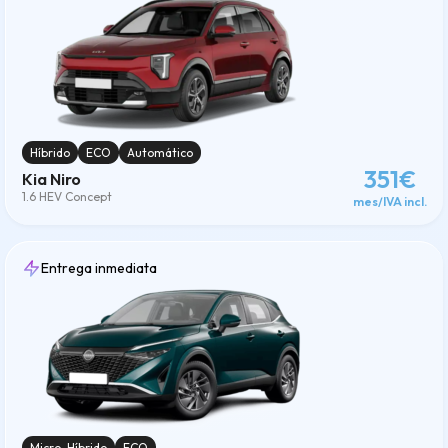
Híbrido
ECO
Automático
351€
Kia Niro
1.6 HEV Concept
mes/IVA incl.
Entrega inmediata
Micro-Híbrido
ECO