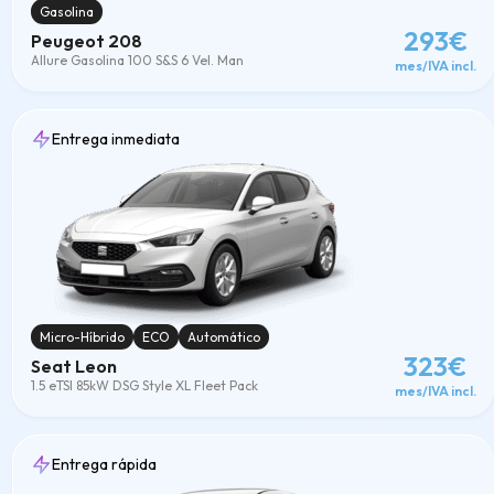
Gasolina
293€
Peugeot 208
Allure Gasolina 100 S&S 6 Vel. Man
mes/IVA incl.
Entrega inmediata
Micro-Híbrido
ECO
Automático
323€
Seat Leon
1.5 eTSI 85kW DSG Style XL Fleet Pack
mes/IVA incl.
Entrega rápida