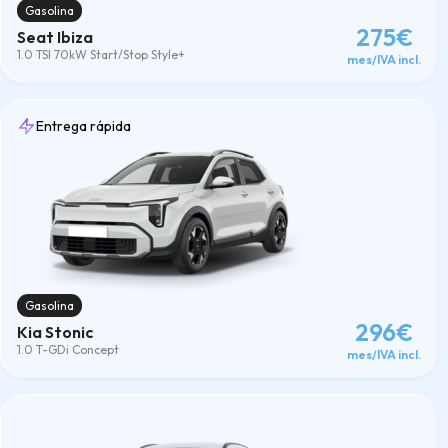
Gasolina
275€
Seat Ibiza
1.0 TSI 70kW Start/Stop Style+
mes/IVA incl.
Entrega rápida
Gasolina
296€
Kia Stonic
1.0 T-GDi Concept
mes/IVA incl.