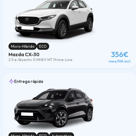
Micro-Híbrido
ECO
356€
Mazda CX-30
2.5 e-Skyactiv G MHEV MT Prime-Line
mes/IVA incl.
Entrega rápida
Micro-Híbrido
ECO
Automático