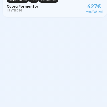
427€
Cupra Formentor
1.5 eTSI DSG
mes/IVA incl.