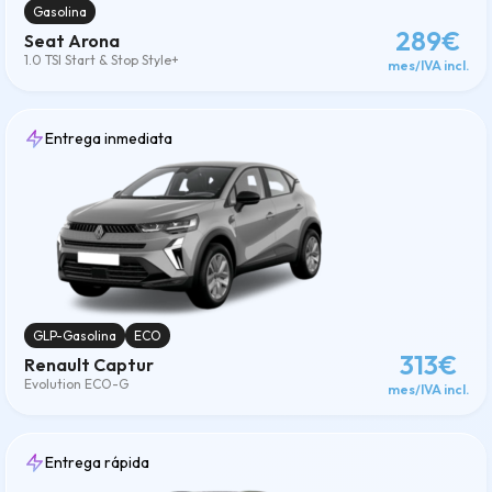
Gasolina
289€
Seat Arona
1.0 TSI Start & Stop Style+
mes/IVA incl.
Entrega inmediata
GLP-Gasolina
ECO
313€
Renault Captur
Evolution ECO-G
mes/IVA incl.
Entrega rápida