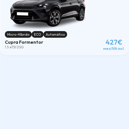
Micro-Híbrido
ECO
Automático
427€
Cupra Formentor
1.5 eTSI DSG
mes/IVA incl.