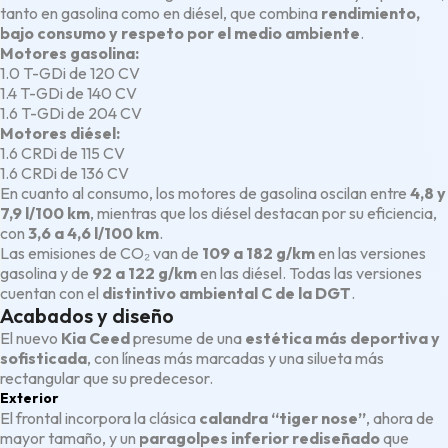
tanto en gasolina como en diésel, que combina
rendimiento,
bajo consumo y respeto por el medio ambiente
.
Motores gasolina:
1.0 T-GDi de 120 CV
1.4 T-GDi de 140 CV
1.6 T-GDi de 204 CV
Motores diésel:
1.6 CRDi de 115 CV
1.6 CRDi de 136 CV
En cuanto al consumo, los motores de gasolina oscilan entre
4,8 y
7,9 l/100 km
, mientras que los diésel destacan por su eficiencia,
con
3,6 a 4,6 l/100 km
.
Las emisiones de CO₂ van de
109 a 182 g/km
en las versiones
gasolina y de
92 a 122 g/km
en las diésel. Todas las versiones
cuentan con el
distintivo ambiental C de la DGT
.
Acabados y diseño
El nuevo
Kia Ceed
presume de una
estética más deportiva y
sofisticada
, con líneas más marcadas y una silueta más
rectangular que su predecesor.
Exterior
El frontal incorpora la clásica
calandra “tiger nose”
, ahora de
mayor tamaño, y un
paragolpes inferior rediseñado
que