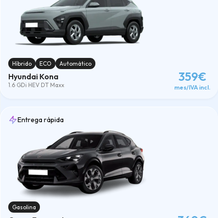
Híbrido
ECO
Automático
359€
Hyundai Kona
1.6 GDi HEV DT Maxx
mes/IVA incl.
Entrega rápida
Gasolina