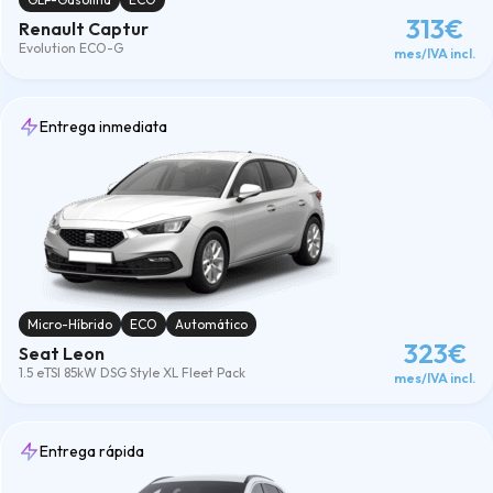
313€
Renault Captur
Evolution ECO-G
mes/IVA incl.
Entrega inmediata
Micro-Híbrido
ECO
Automático
323€
Seat Leon
1.5 eTSI 85kW DSG Style XL Fleet Pack
mes/IVA incl.
Entrega rápida