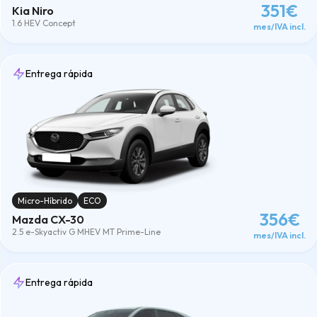
351€
Kia Niro
1.6 HEV Concept
mes/IVA incl.
Entrega rápida
Micro-Híbrido
ECO
356€
Mazda CX-30
2.5 e-Skyactiv G MHEV MT Prime-Line
mes/IVA incl.
Entrega rápida