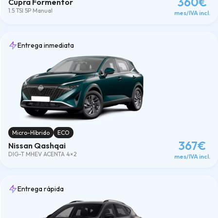
360€
Cupra Formentor
1.5 TSI 5P Manual
mes/IVA incl.
Entrega inmediata
Micro-Híbrido
ECO
367€
Nissan Qashqai
DIG-T MHEV ACENTA 4×2
mes/IVA incl.
Entrega rápida