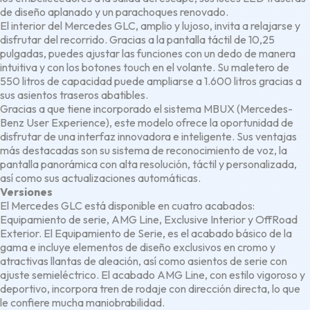
de diseño aplanado y un parachoques renovado.
El interior del Mercedes GLC, amplio y lujoso, invita a relajarse y
disfrutar del recorrido. Gracias a la pantalla táctil de 10,25
pulgadas, puedes ajustar las funciones con un dedo de manera
intuitiva y con los botones touch en el volante. Su maletero de
550 litros de capacidad puede ampliarse a 1.600 litros gracias a
sus asientos traseros abatibles.
Gracias a que tiene incorporado el sistema MBUX (Mercedes-
Benz User Experience), este modelo ofrece la oportunidad de
disfrutar de una interfaz innovadora e inteligente. Sus ventajas
más destacadas son su sistema de reconocimiento de voz, la
pantalla panorámica con alta resolución, táctil y personalizada,
así como sus actualizaciones automáticas.
Versiones
El Mercedes GLC está disponible en cuatro acabados:
Equipamiento de serie, AMG Line, Exclusive Interior y OffRoad
Exterior. El Equipamiento de Serie, es el acabado básico de la
gama e incluye elementos de diseño exclusivos en cromo y
atractivas llantas de aleación, así como asientos de serie con
ajuste semieléctrico. El acabado AMG Line, con estilo vigoroso y
deportivo, incorpora tren de rodaje con dirección directa, lo que
le confiere mucha maniobrabilidad.