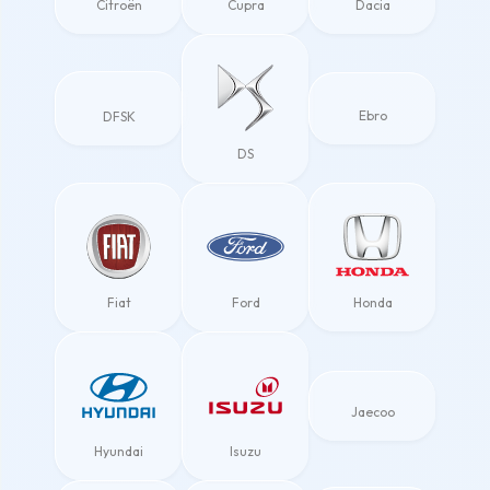
Citroën
Cupra
Dacia
Ebro
DFSK
DS
Fiat
Ford
Honda
Jaecoo
Hyundai
Isuzu