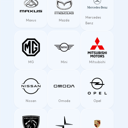
Mercedes
Maxus
Mazda
Benz
MG
Mini
Mitsubishi
Nissan
Omoda
Opel