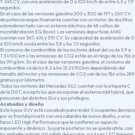
Y 245 CV, con una aceleración de 0 a 100 km/h de entre 6,5 y 7,9
segundos.
En el caso de las versiones gasolina 200 y 300 de 197 y 250 CV
de potencia respectivamente cuentan con un motor de dos litros
sobrealimentado con un sistema eléctrico de 48 voltios de
microhibridación EQ Boost. Las versiones deportivas AMG
cuentan con 367, 476 y 510 CV. Su capacidad de aceleración de 0
a 100 km/h oscila entre los 3,8 y los 7,9 segundos.
El consumo de combustible de los motores diésel del va de 5.9 a
7.3 l/100 km y las emisiones de CO2 están en el rango de los 156 a
los 191 g/km. En el caso de las versiones gasolina, el consumo de
combustible va de los 8.2 a los 13.2 l/100km dependiendo del
tamaño del motor y las emisiones de CO2 van de los 186 a los 289
gramos por kilómetro.
Todos los motores del Mercedes GLC cuentan con la etiqueta C
de la DGT, excepto los que incorporan el sistema mild hybrid, que
presumen del distintivo Eco y sus privilegios.
Acabados y diseño
Este lujoso SUV está concebido para recibir 5 ocupantes destaca
por su frontal provisto con una calandra de nuevo diseño, y unos
faros LED High Performance que le confieren un aspecto
imponente y dinámico. Su parte posterior no se queda atrás, con
los embellecedores a la salida del escape, sus luces LED traseras