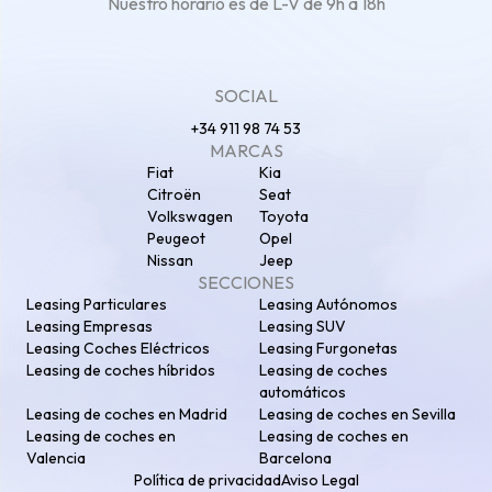
Nuestro horario es de L-V de 9h a 18h
SOCIAL
+34 911 98 74 53
MARCAS
Fiat
Kia
Citroën
Seat
Volkswagen
Toyota
Peugeot
Opel
Nissan
Jeep
SECCIONES
Leasing Particulares
Leasing Autónomos
Leasing Empresas
Leasing SUV
Leasing Coches Eléctricos
Leasing Furgonetas
Leasing de coches híbridos
Leasing de coches
automáticos
Leasing de coches en Madrid
Leasing de coches en Sevilla
Leasing de coches en
Leasing de coches en
Valencia
Barcelona
Política de privacidad
Aviso Legal