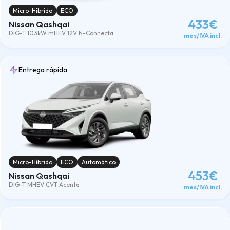
Micro-Híbrido
ECO
433€
Nissan Qashqai
DIG-T 103kW mHEV 12V N-Connecta
mes/IVA incl.
Entrega rápida
Micro-Híbrido
ECO
Automático
453€
Nissan Qashqai
DIG-T MHEV CVT Acenta
mes/IVA incl.