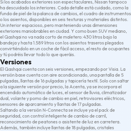
Si los acabados exteriores son espectaculares, Nissan tampoco
ha descuidado los interiores. Cada detalle está cuidado, como la
funda de piel de la palanca de cambios, el cuadro de instrumentos
o los asientos, disponibles en seis texturas y materiales distintos.
Un interior espacioso, pero manteniendo unas dimensiones
exteriores maniobrables en ciudad. Y como buen SUV mediano,
el Qashqai no va nada corto de maletero: 430 litros bajo la
bandeja y hasta 1.589 litros con los asientos traseros plegados
convirtiéndolo en un coche de fácil acceso, el resto de ocupantes
y tú podréis llevar todo lo que queráis.
Versiones
El Qashqai cuenta con seis versiones, empezando por Visia. La
versión base cuenta con aire acondicionado, una pantalla de 5
pulgadas, llantas de 16 pulgadas y tapicería textil. Solo con saltar
a la siguiente versión por precio, la Acenta, ya se incorpora el
encendido automático de luces, el sensor de lluvia, climatizador
dual, volante y pomo de cambio en piel, retrovisores eléctricos,
sensores de aparcamiento y llantas de 17 pulgadas.
Saltando a la versión N-Connecta se incluye ya el pack de
seguridad, con control inteligente de cambio de carril,
reconocimiento de peatones o asistente de luz en carretera.
Además, también incluye llantas de 18 pulgadas, cristales