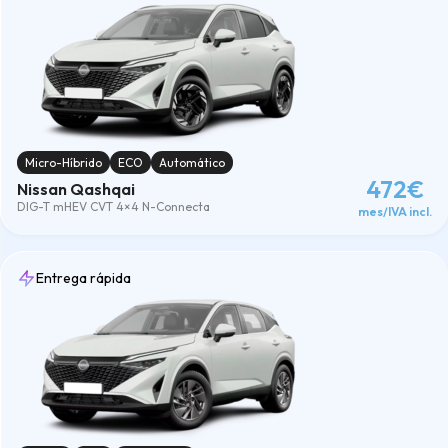
Micro-Híbrido
ECO
Automático
472€
Nissan Qashqai
DIG-T mHEV CVT 4×4 N-Connecta
mes/IVA incl.
Entrega rápida