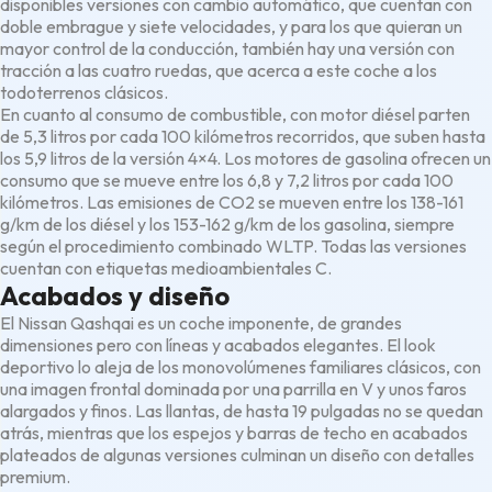
disponibles versiones con cambio automático, que cuentan con
doble embrague y siete velocidades, y para los que quieran un
mayor control de la conducción, también hay una versión con
tracción a las cuatro ruedas, que acerca a este coche a los
todoterrenos clásicos.
En cuanto al consumo de combustible, con motor diésel parten
de 5,3 litros por cada 100 kilómetros recorridos, que suben hasta
los 5,9 litros de la versión 4×4. Los motores de gasolina ofrecen un
consumo que se mueve entre los 6,8 y 7,2 litros por cada 100
kilómetros. Las emisiones de CO2 se mueven entre los 138-161
g/km de los diésel y los 153-162 g/km de los gasolina, siempre
según el procedimiento combinado WLTP. Todas las versiones
cuentan con etiquetas medioambientales C.
Acabados y diseño
El Nissan Qashqai es un coche imponente, de grandes
dimensiones pero con líneas y acabados elegantes. El look
deportivo lo aleja de los monovolúmenes familiares clásicos, con
una imagen frontal dominada por una parrilla en V y unos faros
alargados y finos. Las llantas, de hasta 19 pulgadas no se quedan
atrás, mientras que los espejos y barras de techo en acabados
plateados de algunas versiones culminan un diseño con detalles
premium.