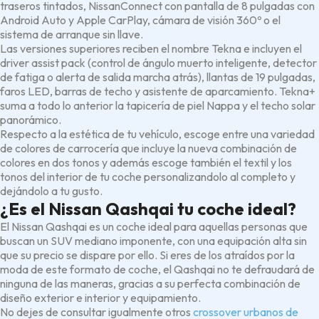
traseros tintados, NissanConnect con pantalla de 8 pulgadas con
Android Auto y Apple CarPlay, cámara de visión 360º o el
sistema de arranque sin llave.
Las versiones superiores reciben el nombre Tekna e incluyen el
driver assist pack (control de ángulo muerto inteligente, detector
de fatiga o alerta de salida marcha atrás), llantas de 19 pulgadas,
faros LED, barras de techo y asistente de aparcamiento. Tekna+
suma a todo lo anterior la tapicería de piel Nappa y el techo solar
panorámico.
Respecto a la estética de tu vehículo, escoge entre una variedad
de colores de carrocería que incluye la nueva combinación de
colores en dos tonos y además escoge también el textil y los
tonos del interior de tu coche personalizandolo al completo y
dejándolo a tu gusto.
¿Es el Nissan Qashqai tu coche ideal?
El Nissan Qashqai es un coche ideal para aquellas personas que
buscan un SUV mediano imponente, con una equipación alta sin
que su precio se dispare por ello. Si eres de los atraídos por la
moda de este formato de coche, el Qashqai no te defraudará de
ninguna de las maneras, gracias a su perfecta combinación de
diseño exterior e interior y equipamiento.
No dejes de consultar igualmente otros
crossover urbanos de