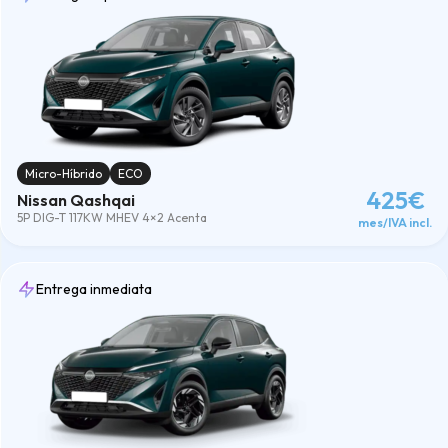
Híbrido
(1)
Micro-Híbrido
(6)
Limpiar
Micro-Híbrido
ECO
425€
Nissan Qashqai
5P DIG-T 117KW MHEV 4×2 Acenta
mes/IVA incl.
Entrega inmediata