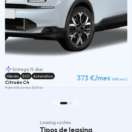
Entrega 15 días
373 €
/mes
Híbrido
ECO
Automático
(IVA incl.)
Citroën C4
Hybrid Business Edition
Leasing coches
Tipos de leasing