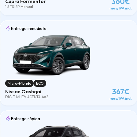
360€
Cupra Formentor
1.5 TSI 5P Manual
mes/IVA incl.
Entrega inmediata
Micro-Híbrido
ECO
367€
Nissan Qashqai
DIG-T MHEV ACENTA 4×2
mes/IVA incl.
Entrega rápida