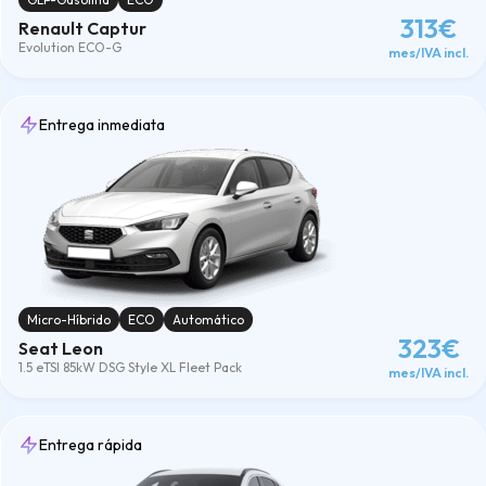
313€
Renault Captur
Evolution ECO-G
mes/IVA incl.
Entrega inmediata
Micro-Híbrido
ECO
Automático
323€
Seat Leon
1.5 eTSI 85kW DSG Style XL Fleet Pack
mes/IVA incl.
Entrega rápida