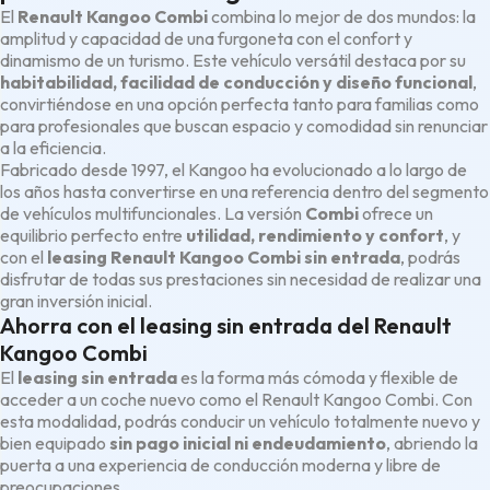
El
Renault Kangoo Combi
combina lo mejor de dos mundos: la
amplitud y capacidad de una furgoneta con el confort y
dinamismo de un turismo. Este vehículo versátil destaca por su
habitabilidad, facilidad de conducción y diseño funcional
,
convirtiéndose en una opción perfecta tanto para familias como
para profesionales que buscan espacio y comodidad sin renunciar
a la eficiencia.
Fabricado desde 1997, el Kangoo ha evolucionado a lo largo de
los años hasta convertirse en una referencia dentro del segmento
de vehículos multifuncionales. La versión
Combi
ofrece un
equilibrio perfecto entre
utilidad, rendimiento y confort
, y
con el
leasing Renault Kangoo Combi sin entrada
, podrás
disfrutar de todas sus prestaciones sin necesidad de realizar una
gran inversión inicial.
Ahorra con el leasing sin entrada del Renault
Kangoo Combi
El
leasing sin entrada
es la forma más cómoda y flexible de
acceder a un coche nuevo como el Renault Kangoo Combi. Con
esta modalidad, podrás conducir un vehículo totalmente nuevo y
bien equipado
sin pago inicial ni endeudamiento
, abriendo la
puerta a una experiencia de conducción moderna y libre de
preocupaciones.