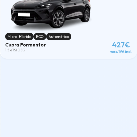
Micro-Híbrido
ECO
Automático
427€
Cupra Formentor
1.5 eTSI DSG
mes/IVA incl.