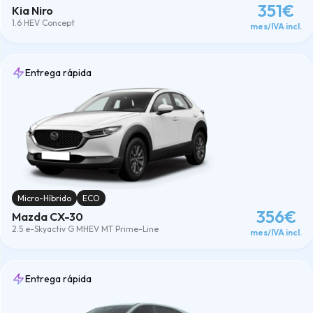
351€
Kia Niro
1.6 HEV Concept
mes/IVA incl.
Entrega rápida
Micro-Híbrido
ECO
356€
Mazda CX-30
2.5 e-Skyactiv G MHEV MT Prime-Line
mes/IVA incl.
Entrega rápida