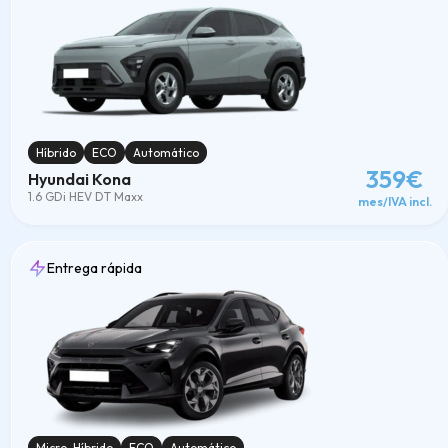
Híbrido
ECO
Automático
359€
Hyundai Kona
1.6 GDi HEV DT Maxx
mes/IVA incl.
Entrega rápida
Micro-Híbrido
ECO
Automático