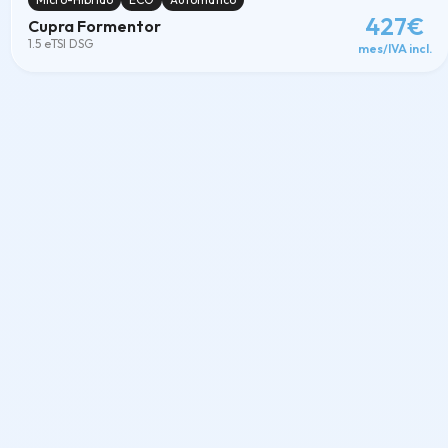
427€
Cupra Formentor
1.5 eTSI DSG
mes/IVA incl.