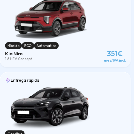
Híbrido
ECO
Automático
351€
Kia Niro
1.6 HEV Concept
mes/IVA incl.
Entrega rápida
Gasolina