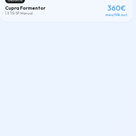
360€
Cupra Formentor
1.5 TSI 5P Manual
mes/IVA incl.