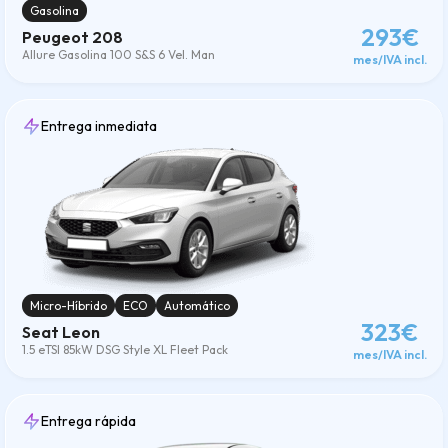
Gasolina
293€
Peugeot 208
Allure Gasolina 100 S&S 6 Vel. Man
mes/IVA incl.
Entrega inmediata
Micro-Híbrido
ECO
Automático
323€
Seat Leon
1.5 eTSI 85kW DSG Style XL Fleet Pack
mes/IVA incl.
Entrega rápida