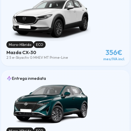
Micro-Híbrido
ECO
356€
Mazda CX-30
2.5 e-Skyactiv G MHEV MT Prime-Line
mes/IVA incl.
Entrega inmediata
Micro-Híbrido
ECO