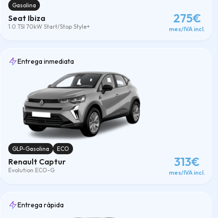
Gasolina
275€
Seat Ibiza
1.0 TSI 70kW Start/Stop Style+
mes/IVA incl.
Entrega inmediata
GLP-Gasolina
ECO
313€
Renault Captur
Evolution ECO-G
mes/IVA incl.
Entrega rápida