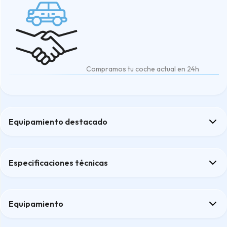
Compramos tu coche actual en 24h
Equipamiento destacado
Asientos delanteros Comfort con ajuste lumbar eléctrico (4 pos
Cámara de aparcamiento trasera
Especificaciones técnicas
Carga de teléfono sin cables
Iluminación interior - nivel alto
Portón trasero eléctrico
Equipamiento
Confort
Confort